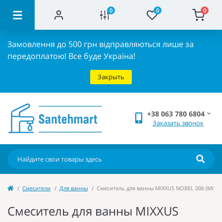
0
0
0
Замовлення до 500 грн відправляються лише за
передоплатою!
Все буде Україна!
Закрыть
+38 063 780 6804
Заказать звонок
Cмесители
Для ванны
Смеситель для ванны MIXXUS NOBEL 006 (MI160
Смеситель для ванны MIXXUS