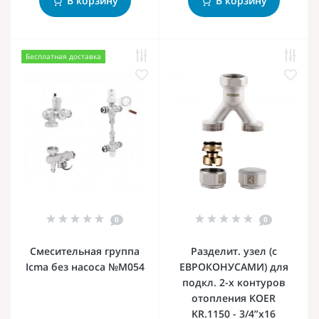
В корзину
В корзину
Бесплатная доставка
0
0
Смесительная группа
Разделит. узел (с
Icma без насоса №M054
ЕВРОКОНУСАМИ) для
подкл. 2-х контуров
отопления KOER
KR.1150 - 3/4”x16