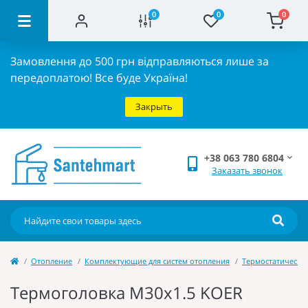
0
0
0
Замовлення до 500 грн відправляються лише за
передоплатою!
Все буде Україна!
Закрыть
+38 063 780 6804
Заказать звонок
Отопление
Комплектующие для систем отопления
Термостатически
Термоголовка M30x1.5 KOER