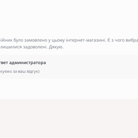
ійник було замовлено у цьому інтернет-магазині. Є з чого вибр
алишилися задоволені. Дякую.
твет администратора
куємо за ваш відгук)