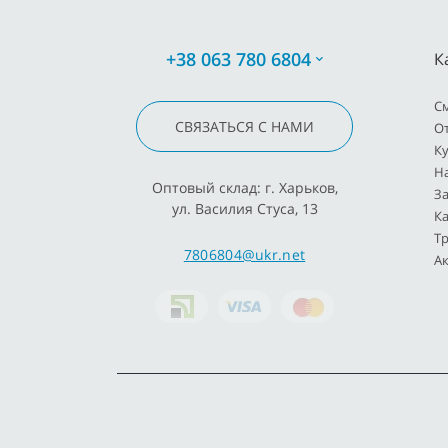
+38 063 780 6804
К
C
СВЯЗАТЬСЯ С НАМИ
О
К
Н
Оптовый склад: г. Харьков,
З
ул. Василия Стуса, 13
К
Т
7806804@ukr.net
Ак