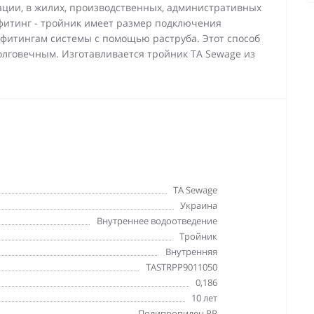
ации, в жилих, производственных, административных
фитинг - тройник имеет размер подключения
 фитингам системы с помощью раструба. Этот способ
олговечным. Изготавливается тройник TA Sewage из
TA Sewage
Украина
Внутреннее водоотведение
Тройник
Внутренняя
TASTRPP9011050
0,186
10 лет
Полипропилен PP