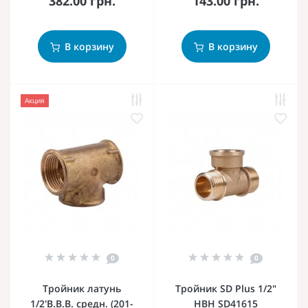
382.00 грн.
143.00 грн.
В корзину
В корзину
Акция
0
0
Тройник латунь
Тройник SD Plus 1/2"
1/2'В.В.В. средн. (201-
НВН SD41615