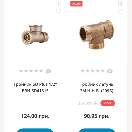
Акция
0
0
Тройник SD Plus 1/2"
Тройник латунь
ВВН SD41315
3/4'Н.Н.В. (209Б)
107.00 грн.
-15%
124.00 грн.
90.95 грн.