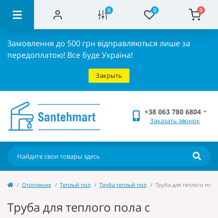
0
0
0
Замовлення до 500 грн відправляються лише за
передоплатою!
Все буде Україна!
Закрыть
+38 063 780 6804
Заказать звонок
Отопление
Теплый пол
Труба теплый пол
Труба для теплого пола
Труба для теплого пола с