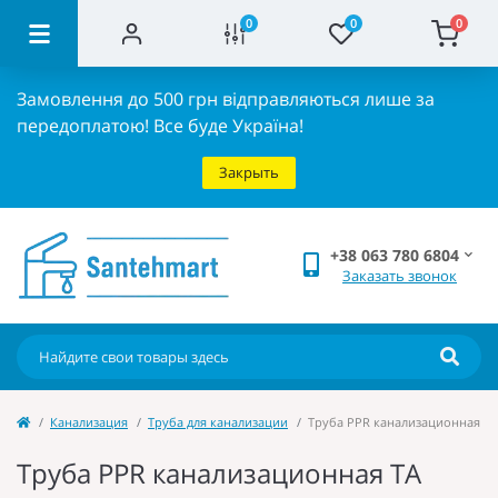
0
0
0
Замовлення до 500 грн відправляються лише за
передоплатою!
Все буде Україна!
Закрыть
+38 063 780 6804
Заказать звонок
Канализация
Труба для канализации
Труба PPR канализационная TA 
Труба PPR канализационная TA