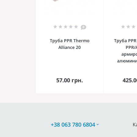
0
Труба PPR Thermo
Труба PPR
Alliance 20
PPR/
армир
алюмини
В корзину
В к
57.00 грн.
425.0
+38 063 780 6804
К