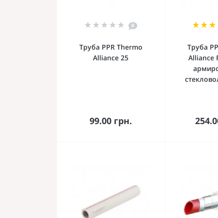
0
Труба PPR Thermo
Труба P
Alliance 25
Alliance 
армир
стеклово
В корзину
В к
99.00 грн.
254.0