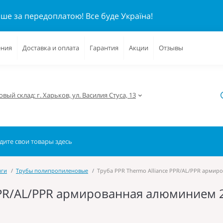
ише за передоплатою!
Все буде Україна!
ения
Доставка и оплата
Гарантия
Акции
Отзывы
вый склад: г. Харьков, ул. Василия Стуса, 13
нги
Трубы полипропиленовые
Труба PPR Thermo Alliance PPR/AL/PPR армир
 PPR/AL/PPR армированная алюминием 