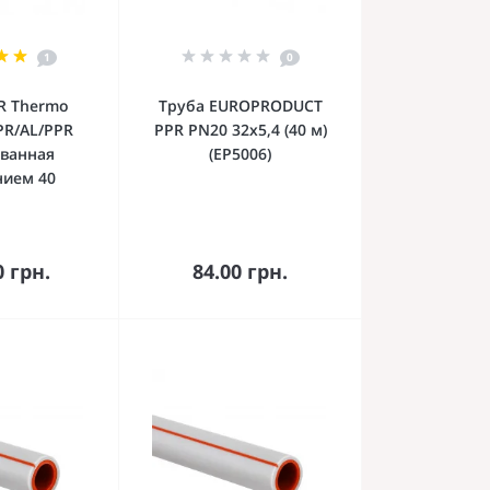
1
0
R Thermo
Труба EUROPRODUCT
PPR/AL/PPR
PPR PN20 32x5,4 (40 м)
ванная
(EP5006)
ием 40
орзину
В корзину
0 грн.
84.00 грн.