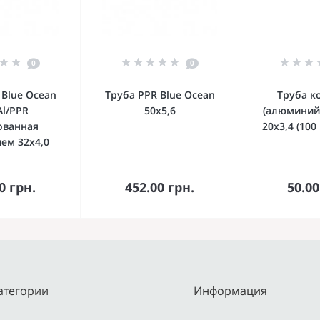
0
0
 Blue Ocean
Труба PPR Blue Ocean
Труба к
Al/PPR
50х5,6
(алюминий
ованная
20x3,4 (100
ем 32х4,0
орзину
В корзину
В к
0 грн.
452.00 грн.
50.00
атегории
Информация