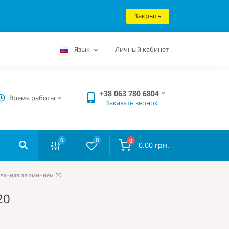
Закрыть
Язык
Личный кабинет
+38 063 780 6804
Время работы
Заказать звонок
0
0
0
0.00 грн.
ованная алюминием 20
20