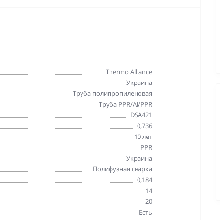
Thermo Alliance
Украина
Труба полипропиленовая
Труба PPR/Al/PPR
DSA421
0,736
10 лет
PPR
Украина
Полифузная сварка
0,184
14
20
Есть