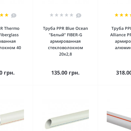
1
0
PR Thermo
Труба PPR Blue Ocean
Труба PP
Fiberglass
"Белый" FIBER-G
Alliance 
ованная
армированная
армиро
локном 40
стекловолокном
алюмин
20х2,8
орзину
В корзину
В к
0 грн.
135.00 грн.
318.0