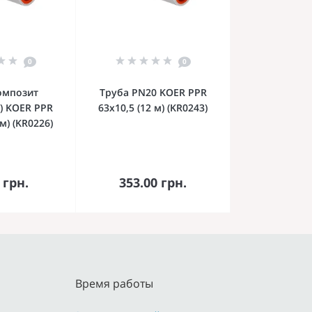
0
0
омпозит
Труба PN20 KOER PPR
) KOER PPR
63x10,5 (12 м) (KR0243)
 м) (KR0226)
орзину
В корзину
 грн.
353.00 грн.
Время работы