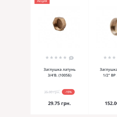
Акция
0
Заглушка латунь
Заглушка
3/4'В. (1005Б)
1/2" ВР
35.00 грн.
-15%
В корзину
В к
29.75 грн.
152.0