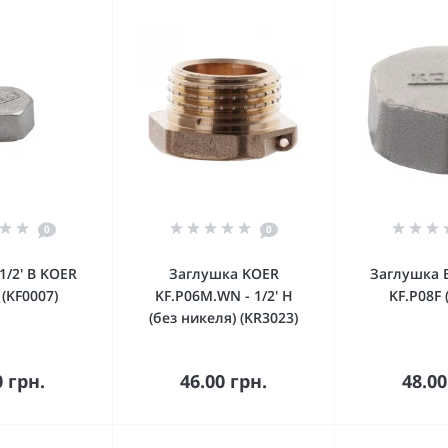
0
0
1/2' В KOER
Заглушка KOER
Заглушка В
 (KF0007)
KF.P06M.WN - 1/2' Н
KF.P08F 
(без никеля) (KR3023)
орзину
В корзину
В к
0 грн.
46.00 грн.
48.00