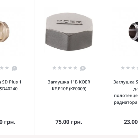
0
0
 SD Plus 1
Заглушка 1' В KOER
Заглушка S
 SD40240
KF.P10F (KF0009)
д
полотенце
радиатора
орзину
В корзину
В к
0 грн.
75.00 грн.
23.00