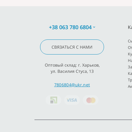
+38 063 780 6804
К
C
СВЯЗАТЬСЯ С НАМИ
О
К
Н
Оптовый склад: г. Харьков,
З
ул. Василия Стуса, 13
К
Т
7806804@ukr.net
Ак