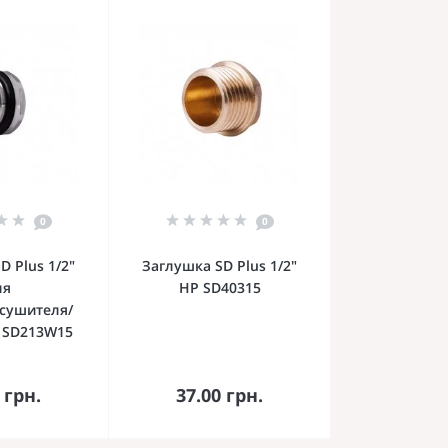
0
0
D Plus 1/2"
Заглушка SD Plus 1/2"
ля
НР SD40315
сушителя/
 SD213W15
орзину
В корзину
 грн.
37.00 грн.