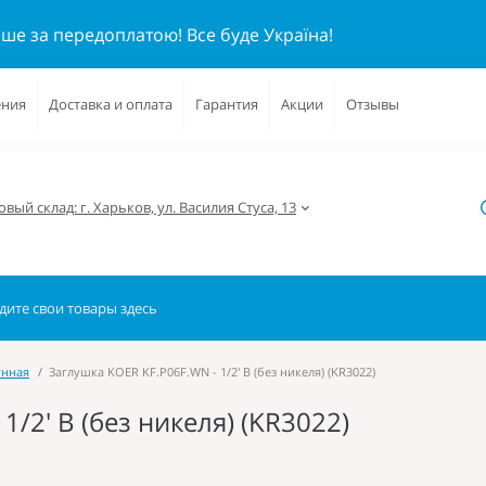
ише за передоплатою!
Все буде Україна!
ения
Доставка и оплата
Гарантия
Акции
Отзывы
вый склад: г. Харьков, ул. Василия Стуса, 13
унная
Заглушка KOER KF.P06F.WN - 1/2' В (без никеля) (KR3022)
1/2' В (без никеля) (KR3022)