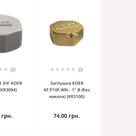
0
0
 3/4' KOER
Заглушка KOER
(KR3094)
KF.P10F.WN - 1'' В (без
никеля) (KR3100)
орзину
В корзину
 грн.
74.00 грн.