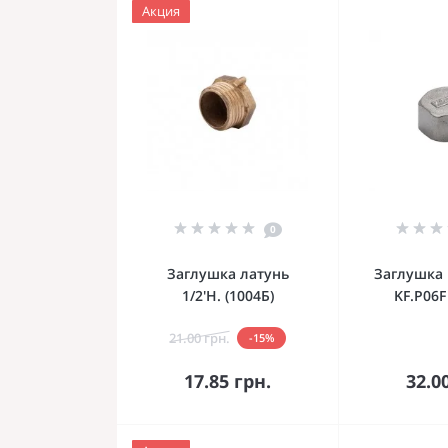
Акция
0
Заглушка латунь
Заглушка 
1/2'Н. (1004Б)
KF.P06F
21.00 грн.
-15%
В корзину
В к
17.85 грн.
32.0