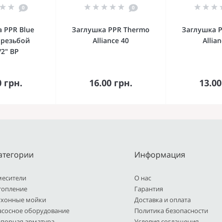
0
0
 PPR Blue
Заглушка PPR Thermo
Заглушка 
 резьбой
Alliance 40
Allia
/2" ВР
орзину
В корзину
В к
0 грн.
16.00 грн.
13.00
атегории
Информация
месители
О нас
топление
Гарантия
ухонные мойки
Доставка и оплата
асосное оборудование
Политика безопасности
апорная арматура
Условия соглашения