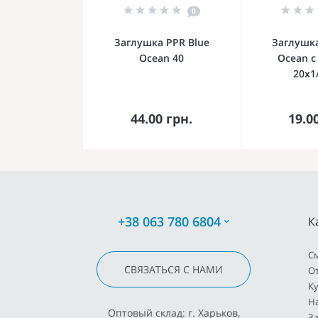
0
Заглушка PPR Blue
Заглушка
Ocean 40
Ocean с
20х1
В корзину
В к
44.00 грн.
19.0
+38 063 780 6804
К
C
СВЯЗАТЬСЯ С НАМИ
О
К
Н
Оптовый склад: г. Харьков,
З