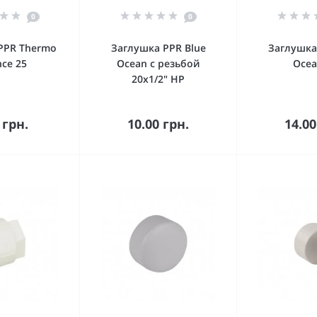
0
0
PPR Thermo
Заглушка PPR Blue
Заглушка
nce 25
Ocean с резьбой
Ocea
20х1/2" НР
орзину
В корзину
В к
 грн.
10.00 грн.
14.00