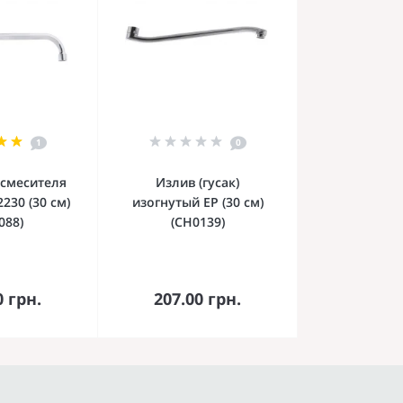
1
0
 смесителя
Излив (гусак)
230 (30 см)
изогнутый EP (30 см)
088)
(CH0139)
орзину
В корзину
0 грн.
207.00 грн.