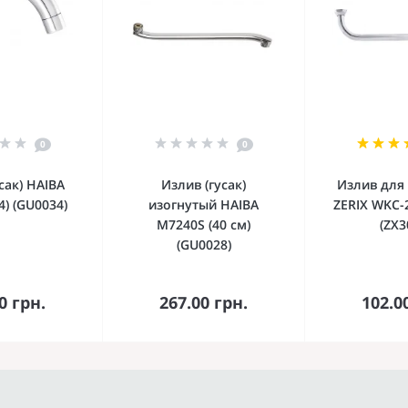
0
0
сак) HAIBA
Излив (гусак)
Излив для
4) (GU0034)
изогнутый HAIBA
ZERIX WKC-2
M7240S (40 см)
(ZX3
(GU0028)
орзину
В корзину
В к
0 грн.
267.00 грн.
102.0