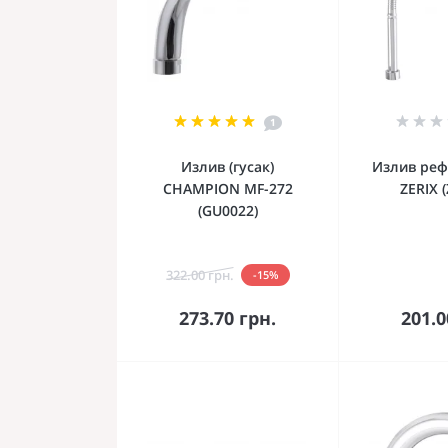
1
Излив (гусак)
Излив ре
CHAMPION MF-272
ZERIX 
(GU0022)
322.00 грн.
-15%
В корзину
В к
273.70 грн.
201.0