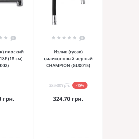
0
0
ак) плоский
Излив (гусак)
8F (18 см)
силиконовый черный
002)
CHAMPION (GU0015)
382.00 грн.
-15%
орзину
В корзину
0 грн.
324.70 грн.