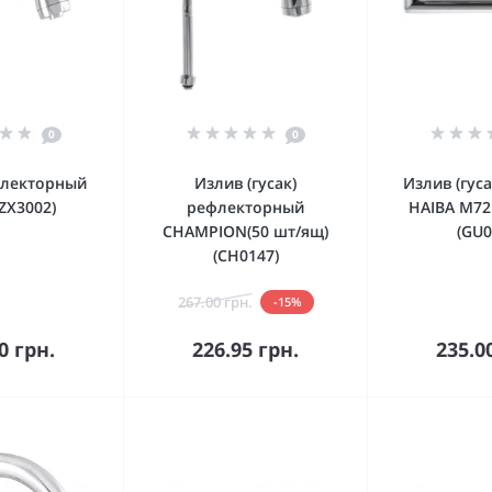
0
0
флекторный
Излив (гусак)
Излив (гус
(ZX3002)
рефлекторный
HAIBA M721
CHAMPION(50 шт/ящ)
(GU0
(CH0147)
267.00 грн.
-15%
орзину
В корзину
В к
0 грн.
226.95 грн.
235.0