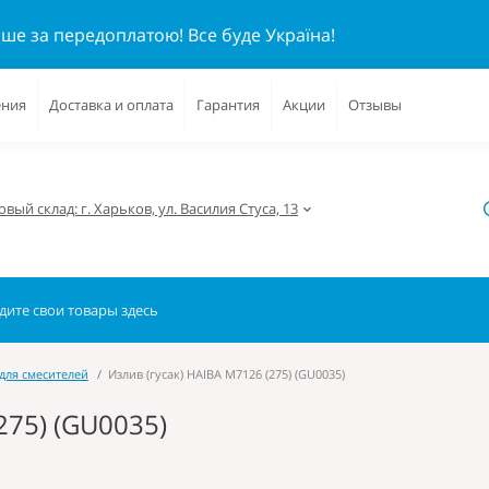
ише за передоплатою!
Все буде Україна!
ения
Доставка и оплата
Гарантия
Акции
Отзывы
вый склад: г. Харьков, ул. Василия Стуса, 13
для смесителей
Излив (гусак) HAIBA M7126 (275) (GU0035)
275) (GU0035)