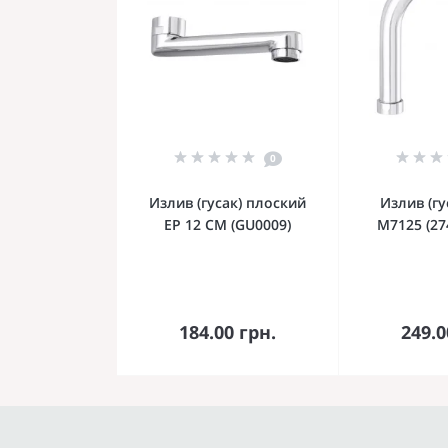
0
Излив (гусак) плоский
Излив (гу
EP 12 СМ (GU0009)
M7125 (27
В корзину
В к
184.00 грн.
249.0