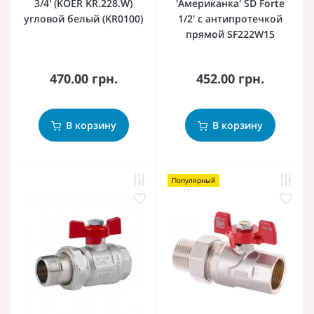
3/4' (KOER KR.228.W)
'Американка' SD Forte
угловой белый (KR0100)
1/2' с антипротечкой
прямой SF222W15
470.00 грн.
452.00 грн.
В корзину
В корзину
Популярный