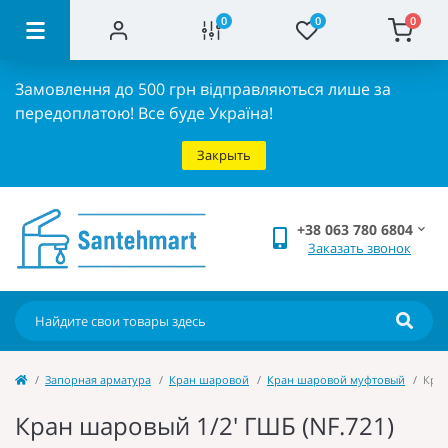
0
0
0
Замовлення до 500 грн відправляються лише за
передоплатою!
Все буде Україна!
Закрыть
+38 063 780 6804
Заказать звонок
Запорная арматура
Кран шаровой
Кран шаровой муфтовый
Кран
Кран шаровый 1/2' ГШБ (NF.721)