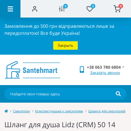
0
0
0
Замовлення до 500 грн відправляються лише за
передоплатою!
Все буде Україна!
Закрыть
+38 063 780 6804
Заказать звонок
Cмесители
Комплектующие к смесителям
Шланги для смесителей
Шланг для душа Lidz (CRM) 50 14