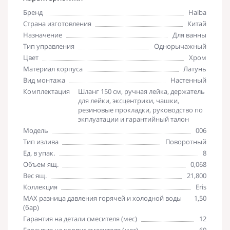
Бренд
Haiba
Страна изготовления
Китай
Назначение
Для ванны
Тип управления
Однорычажный
Цвет
Хром
Материал корпуса
Латунь
Вид монтажа
Настенный
Комплектация
Шланг 150 см, ручная лейка, держатель
для лейки, эксцентрики, чашки,
резиновые прокладки, руководство по
экплуатации и гарантийный талон
Модель
006
Тип излива
Поворотный
Ед. в упак.
8
Объем ящ.
0,068
Вес ящ.
21,800
Коллекция
Eris
MAX разница давления горячей и холодной воды
1,50
(бар)
Гарантия на детали смесителя (мес)
12
Гарантия на корпус смесителя (мес)
60