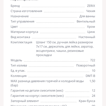
Бренд
ZERIX
Страна изготовления
Чехия
Назначение
Для ванны
Тип управления
Вентильный
Цвет
Хром
Материал корпуса
Цинк
Вид монтажа
Настенный
Комплектация
Шланг 150 см, ручная лейка размером
7х17 см, держатель для лейки, аэратор,
эксцентрики, чашки, резиновые
прокладки
Модель
722
Тип излива
Поворотный
Ед. в упак.
10
Коллекция
DMT-B
MAX разница давления горячей и холодной воды
1,50
(бар)
Гарантия на детали смесителя (мес)
12
Гарантия на корпус смесителя (мес)
24
Запорный элемент
Кран букса
Максимальная температура воды (°C)
90