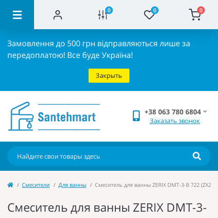
0
0
0
Замовлення до 500 грн відправляються лише за
передоплатою!
Все буде Україна!
Закрыть
+38 063 780 6804
Заказать звонок
Cмесители
Для ванны
Смеситель для ванны ZERIX DMT-3-B 722 (ZX293
Смеситель для ванны ZERIX DMT-3-