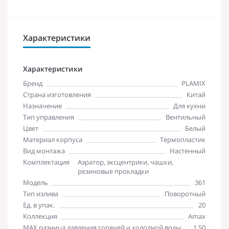
Характеристики
Характеристики
Бренд
PLAMIX
Страна изготовления
Китай
Назначение
Для кухни
Тип управления
Вентильный
Цвет
Белый
Материал корпуса
Термопластик
Вид монтажа
Настенный
Комплектация
Аэратор, эксцентрики, чашки,
резиновые прокладки
Модель
361
Тип излива
Поворотный
Ед. в упак.
20
Коллекция
Amax
MAX разница давления горячей и холодной воды
1,50