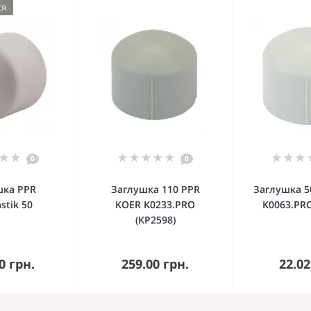
ся
0
0
шка PPR
Заглушка 110 PPR
Заглушка 5
stik 50
KOER K0233.PRO
K0063.PRO
(KP2598)
орзину
В корзину
В к
0 грн.
259.00 грн.
22.02