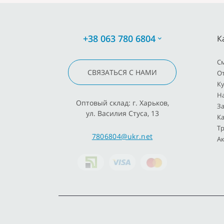
+38 063 780 6804
К
C
СВЯЗАТЬСЯ С НАМИ
О
К
Н
Оптовый склад: г. Харьков,
З
ул. Василия Стуса, 13
К
Т
7806804@ukr.net
Ак