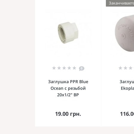
Заканчивает
0
Заглушка PPR Blue
Заглу
Ocean с резьбой
Ekopla
20х1/2" ВР
В корзину
В к
19.00 грн.
116.0