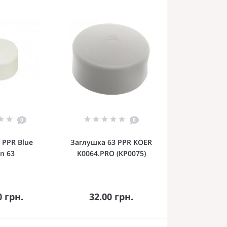
0
0
 PPR Blue
Заглушка 63 PPR KOER
n 63
K0064.PRO (KP0075)
орзину
В корзину
0 грн.
32.00 грн.