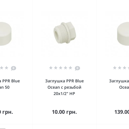
0
0
 PPR Blue
Заглушка PPR Blue
Заглушка
an 50
Ocean с резьбой
Ocea
20х1/2" НР
орзину
В корзину
В к
0 грн.
10.00 грн.
139.0