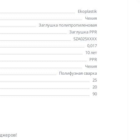
Ekoplastik
Чехия
Заглушка полипропиленовая
Заглушка PPR
SZA025XXXX
0,017
10 лет
PPR
Чехия
Полифузная сварка
25
20
90
джеров!