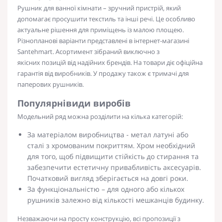
Рушник для ванної кімнати
– зручний пристрій, який
допомагає просушити текстиль та інші речі. Це особливо
актуальне рішення для приміщень із малою площею.
Різнопланові варіанти представлені в інтернет-магазині
Santehmart. Асортимент зібраний виключно з
якісних
позицій від надійних брендів. На товари діє офіційна
гарантія від виробників. У продажу також є тримачі для
паперових рушників.
Популярні
види виробів
Модельний ряд можна розділити на кілька категорій:
За матеріалом виробництва - метал латуні або
сталі з хромованим покриттям. Хром необхідний
для того, щоб підвищити стійкість до стирання та
забезпечити естетичну привабливість аксесуарів.
Початковий вигляд зберігається на довгі роки.
За функціональністю – для одного або кількох
рушників залежно від кількості мешканців будинку.
Незважаючи на просту конструкцію, всі пропозиції з