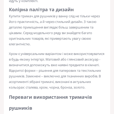
йдуть у комплекті.
Колірна палітра та дизайн
Купити тримач для рушників у ванну
слід не тільки через
його практичність, а й через стильний дизайн. З такою
деталлю приміщення виглядає більш завершеним та
цікавим. Серед модельного ряду ви знайдете багато
оригінальних товарів, які привертають увагу своєю
елегантністю.
Хром є універсальним варіантом і може використовуватися
в будь-якому інтер'єрі. Матовий або глянсовий аксесуар -
визначитися допоможуть вже наявні предмети в кімнаті.
Відкритої форми – рішення для паперових та текстильних
рушників. Замкнені – виключно для тканинних виробів. В
асортименті зібрані тримачі, виконані в актуальних
кольорах: сталева, хром, чорна, бронза, золото.
Переваги використання тримачів
рушників