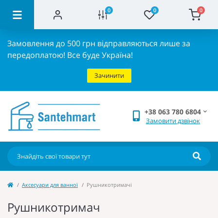
0
0
0
Замовлення до 500 грн відправляються лише за
передоплатою!
Все буде Україна!
Зачинити
+38 063 780 6804
Замовити дзвінок
Аксесуари для ванної
Рушникотримачі
Рушникотримач