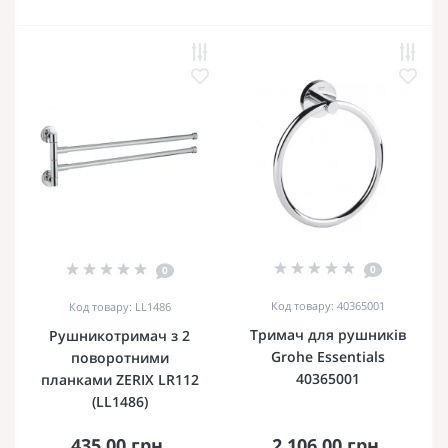
0
0
Код товару: 40365001
Код товару: LL1486
Тримач для рушників
Рушникотримач з 2
Grohe Essentials
поворотними
40365001
планками ZERIX LR112
(LL1486)
435.00 грн.
2 106.00 грн.