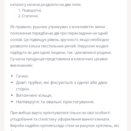
каталогу можна розділити на два типи:
Поворотні.
Статичні.
Як правило,
рушник утримувач
з можливістю зміни
положення передбачає дві-три перекладини на одній
основі. Це підвищує рівень зручності, якщо необхідно
розвісити кілька текстильних речей. Нерухомі моделі
підійдуть як для однієї людини, так і для великої родини.
Сучасна продукція представлена в класичних
цікавих
виконаннях:
Гачки.
Довгі трубки, які фіксуються з однієї або двох
сторін.
Витончені кільця.
Напівкруглі та овальні пристосування.
При виборі варто орієнтуватися тільки на свої особисті
уподобання та стилістику оформлення ванної кімнати.
Вироби надійно
кріпляться
до стіни за рахунок кріплень, які