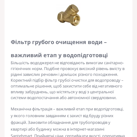
Фільтр грубого очищення води –
важливий етап у водопідготовці
Більшість вододжерел не відповідають вимогам санітарно-
гігієнічних норм. Подібне провокує високий рівень вмісту в
рідині завислих речовин і домішок різного походження.
Коректний підбір
фільтр грубої очистки для водопроводу
–
оптимальне рішення, щоб захистити себе від негативного
впливу забруднень, що містяться у воді з центральної
системи
водопостачання або автономної свердловини.
Механічна фільтрація
– важливий етап при водопідготовці,
у якого головним завданням є
захист
від
бруду
різних
фракцій. Замовити
обладнання
для
трубопроводів
у
квартирі або будинку можна в інтернет-магазині
Santehmart. Прийнятні ціни, сертифікати якості, оперативна