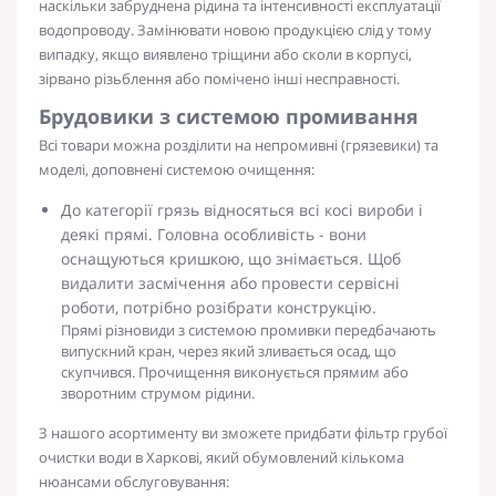
наскільки забруднена рідина та інтенсивності експлуатації
водопроводу. Замінювати новою продукцією слід у тому
випадку, якщо виявлено тріщини або сколи в корпусі,
зірвано різьблення або помічено інші несправності.
Брудовики з системою промивання
Всі товари можна розділити на непромивні (грязевики) та
моделі, доповнені системою очищення:
До категорії грязь відносяться всі косі вироби і
деякі прямі. Головна особливість - вони
оснащуються кришкою, що знімається. Щоб
видалити засмічення або провести сервісні
роботи, потрібно розібрати конструкцію.
Прямі різновиди з системою промивки передбачають
випускний кран, через який зливається осад, що
скупчився. Прочищення виконується прямим або
зворотним струмом рідини.
З нашого асортименту ви зможете придбати
фільтр грубої
очистки води в Харкові
, який обумовлений кількома
нюансами обслуговування: