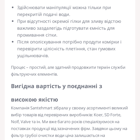
Здійснювати маніпуляції можна тільки при
перекритій подачі води.
При відсутності окремої гілки для зливу відстою
важливо заздалегідь підготувати ємність для
промивання сітки.
Після ополіскування потрібно продути комірки і
перевірити цілісність плетіння, стан гумових
ущільнювачів.
Процес – простий, але здатний продовжити термін служби
фільтруючих елементів.
Вигідна вартість у поєднанні з
високою якістю
Компанія Santehmart зібрала у своєму асортименті великий
вибір товарів від перевірених виробників: Koer, SD Forte,
Nolf, Valve та ін. Ми вже багато років спеціалізуємося на
поставках продукції від зазначених фірм. Завдяки цьому на
фільтр грубої очистки води ціна
залишається на