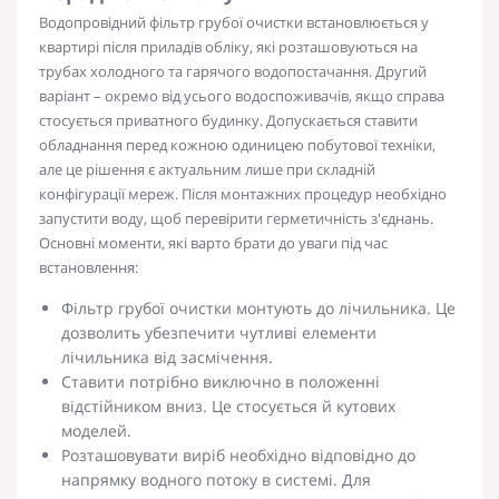
Водопровідний фільтр грубої очистки
встановлюється у
квартирі після приладів обліку, які розташовуються на
трубах холодного та гарячого водопостачання. Другий
варіант – окремо від усього водоспоживачів, якщо справа
стосується приватного будинку. Допускається ставити
обладнання перед кожною одиницею побутової техніки,
але це рішення є актуальним лише при складній
конфігурації мереж. Після монтажних процедур необхідно
запустити воду, щоб перевірити герметичність з'єднань.
Основні моменти, які варто брати до уваги під час
встановлення:
Фільтр грубої очистки
монтують до лічильника. Це
дозволить убезпечити чутливі елементи
лічильника від засмічення.
Ставити потрібно виключно в положенні
відстійником вниз. Це стосується й кутових
моделей.
Розташовувати виріб необхідно відповідно до
напрямку
водного
потоку в системі. Для