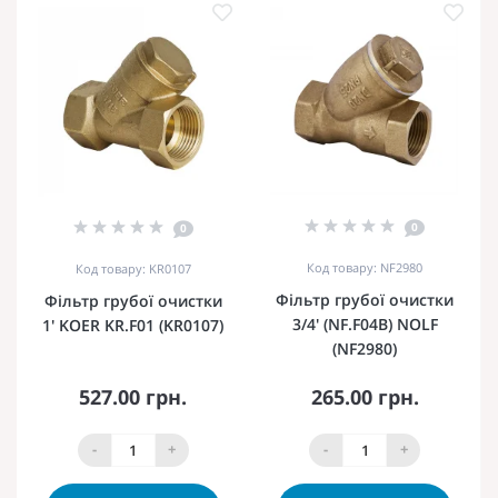
0
0
Код товару: NF2980
Код товару: KR0107
Фільтр грубої очистки
Фільтр грубої очистки
3/4' (NF.F04B) NOLF
1' KOER KR.F01 (KR0107)
(NF2980)
527.00 грн.
265.00 грн.
-
+
-
+