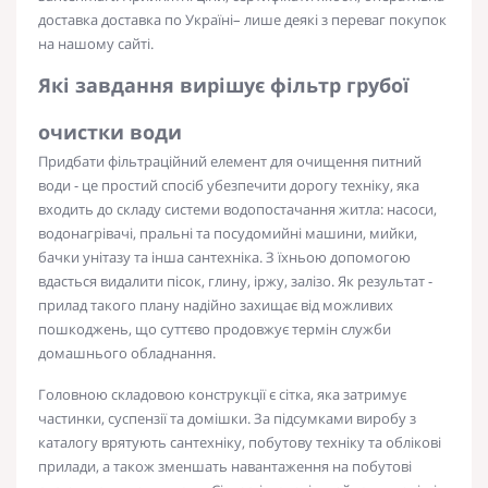
доставка
доставка
по
Україні
– лише деякі з переваг покупок
на нашому сайті.
Які завдання вирішує
фільтр грубої
очистки води
Придбати фільтраційний елемент для очищення
питний
води - це простий спосіб убезпечити дорогу техніку, яка
входить до складу системи водопостачання житла: насоси,
водонагрівачі, пральні та посудомийні машини, мийки,
бачки унітазу та інша сантехніка. З їхньою допомогою
вдасться видалити пісок, глину, іржу, залізо. Як результат -
прилад
такого плану надійно захищає від можливих
пошкоджень, що суттєво продовжує термін служби
домашнього обладнання.
Головною складовою конструкції є
сітка
, яка затримує
частинки, суспензії та домішки. За підсумками виробу з
каталогу врятують сантехніку, побутову техніку та облікові
прилади, а також зменшать навантаження на побутові