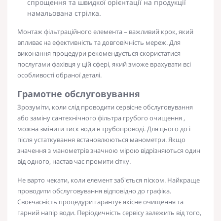
спрощення та швидкої орієнтації на продукції
намальована стрілка.
Монтаж фільтраційного елемента – важливий крок, який
впливає на ефективність та довговічність мереж. Для
виконання процедури рекомендується скористатися
послугами фахівця у цій сфері, який зможе врахувати всі
особливості обраної деталі.
Грамотне обслуговування
Зрозуміти, коли слід проводити сервісне обслуговування
або заміну
сантехнічного фільтра грубого очищення
,
можна змінити тиск води в трубопроводі. Для цього до і
після устаткування встановлюються манометри. Якщо
значення з манометрів значною мірою відрізняються один
від одного, настав час промити сітку.
Не варто чекати, коли елемент заб'ється піском. Найкраще
проводити обслуговування відповідно до графіка.
Своєчасність процедури гарантує якісне очищення та
гарний напір води. Періодичність сервісу залежить від того,