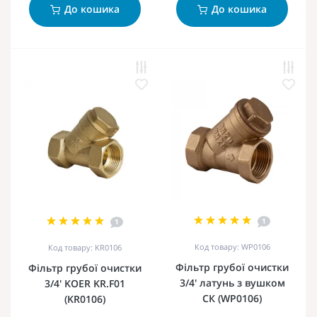
До кошика
До кошика
1
1
Код товару: WP0106
Код товару: KR0106
Фільтр грубої очистки
Фільтр грубої очистки
3/4' латунь з вушком
3/4' KOER KR.F01
СК (WP0106)
(KR0106)