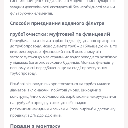
системи очищення води.
Сітчасті
моделі – найпопулярніші
завдяки довговічності експлуатації без необхідності заміни
фільтруючих елементів.
Способи приєднання
водяного фільтра
грубої очистки
:
муфтовий
та фланцевий
Передбачається кілька варіантів для під'єднання пристрою
до трубопроводу. Якщо діаметр труб – 2 і більше дюймів, то
використовується фланцевий тип. В основному він
застосовується до магістральних водопроводів та розв'язок
у підвалах багатоповерхових будинків. Монтаж фланців у
певному місці передбачено ще на стадії проектування
трубопроводу.
Різьбові різновиди використовуються на трубах малого
діаметра, включаючи і побутові умови. Виходячи з
конструкційних особливостей, виріб можна накручуватися
на трубу або приєднуватися до неї швидко
роз'ємними
накидними
гайками.
Розміри
різьби, доступні у
продажу: від 1/2 до 2 дюймів.
Поради з монтажу