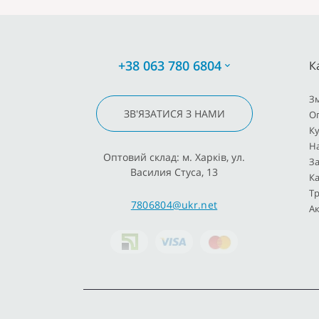
+38 063 780 6804
К
З
ЗВ'ЯЗАТИСЯ З НАМИ
О
К
Н
Оптовий склад: м. Харків, ул.
За
Василия Стуса, 13
Ка
Тр
7806804@ukr.net
Ак