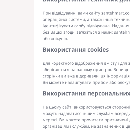
При відвідуванні вами сайту santehmart.co
операційної системи, а також інша техніч
ідентифікувати особу відвідувача. Надання 
без Вашої згоди, зв'яжіться з нами: santeh
або опікунів.
Використання cookies
Для коректного відображення вмісту і для 
зберігаються на вашому пристрої. Вони до
сторінки ви вже відкривали, ця інформація
Ви можете налаштувати прийом або блокува
Використання персональних
На цьому сайті використовуються сторонні і
можуть надаватися іншим службам всередин
мережі. Ви можете прочитати призначені д
організаціям і службам, не зазначених в ц