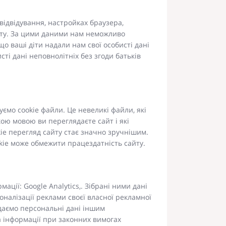
 відвідування, настройках браузера,
айту. За цими даними нам неможливо
що ваші діти надали нам свої особисті дані
сті дані неповнолітніх без згоди батьків
ємо cookie файли. Це невеликі файли, які
ою мовою ви переглядаєте сайт і які
kie перегляд сайту стає значно зручнішим.
kie може обмежити працездатність сайту.
ції: Google Analytics,. Зібрані ними дані
налізації реклами своєї власної рекламної
едаємо персональні дані іншим
ча інформації при законних вимогах