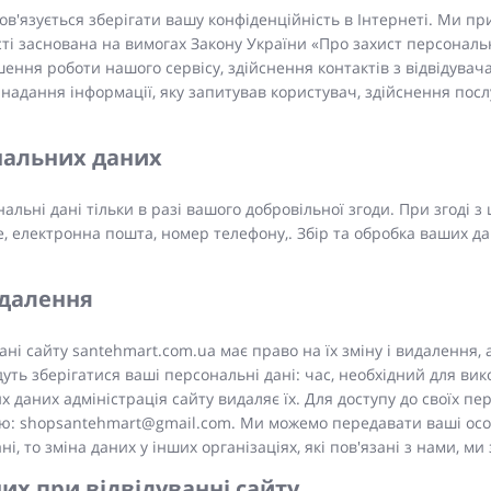
ов'язується зберігати вашу конфіденційність в Інтернеті. Ми п
і заснована на вимогах Закону України «Про захист персональних
ення роботи нашого сервісу, здійснення контактів з відвідувач
, надання інформації, яку запитував користувач, здійснення посл
нальних даних
льні дані тільки в разі вашого добровільної згоди. При згоді з
ще, електронна пошта, номер телефону,. Збір та обробка ваших д
идалення
ні сайту santehmart.com.ua має право на їх зміну і видалення, а 
уть зберігатися ваші персональні дані: час, необхідний для вик
даних адміністрація сайту видаляє їх. Для доступу до своїх пе
ю: shopsantehmart@gmail.com. Ми можемо передавати ваші особи
і, то зміна даних у інших організаціях, які пов'язані з нами, м
их при відвідуванні сайту