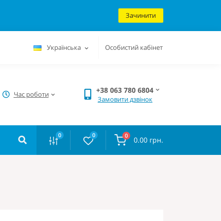
Зачинити
Українська
Особистий кабінет
+38 063 780 6804
Час роботи
Замовити дзвінок
0
0
0
0.00 грн.