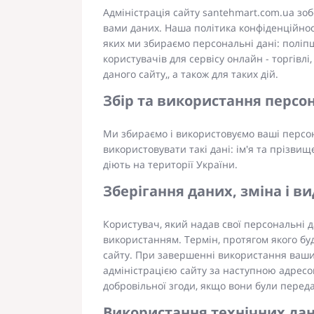
Адміністрація сайту santehmart.com.ua зоб
вами даних. Наша політика конфіденційност
яких ми збираємо персональні дані: поліпш
користувачів для сервісу онлайн - торгівлі
даного сайту,, а також для таких дій.
Збір та використання персо
Ми збираємо і використовуємо ваші персона
використовувати такі дані: ім'я та прізви
діють на території України.
Зберігання даних, зміна і в
Користувач, який надав свої персональні да
використанням. Термін, протягом якого буд
сайту. При завершенні використання ваших 
адміністрацією сайту за наступною адресо
добровільної згоди, якщо вони були передан
Використання технічних дан