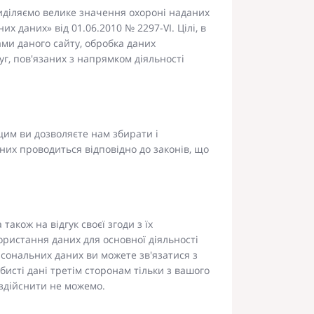
риділяємо велике значення охороні наданих
 даних» від 01.06.2010 № 2297-VI. Цілі, в
ами даного сайту, обробка даних
уг, пов'язаних з напрямком діяльності
 цим ви дозволяєте нам збирати і
аних проводиться відповідно до законів, що
також на відгук своєї згоди з їх
ористання даних для основної діяльності
рсональних даних ви можете зв'язатися з
сті дані третім сторонам тільки з вашого
и здійснити не можемо.