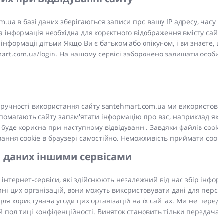
m.ua в базі даних зберігаються записи про вашу IP адресу, часу
на інформація необхідна для коректного відображення вмісту с
інформації дітьми Якщо Ви є батьком або опікуном, і ви знаєте, 
mart.com.ua/login. На нашому сервісі заборонено залишати особи
зручності використання сайту santehmart.com.ua ми використову
помагають сайту запам'ятати інформацію про вас, наприклад як
 буде корисна при наступному відвідуванні. Завдяки файлів coo
ння cookie в браузері самостійно. Неможливість приймати coo
 даних іншими сервісами
нтернет-сервіси, які здійснюють незалежний від нас збір інформа
і цих організацій, вони можуть використовувати дані для персо
ля користувача угоди цих організацій на їх сайтах. Ми не пер
ій політиці конфіденційності. Виняток становить тільки переда