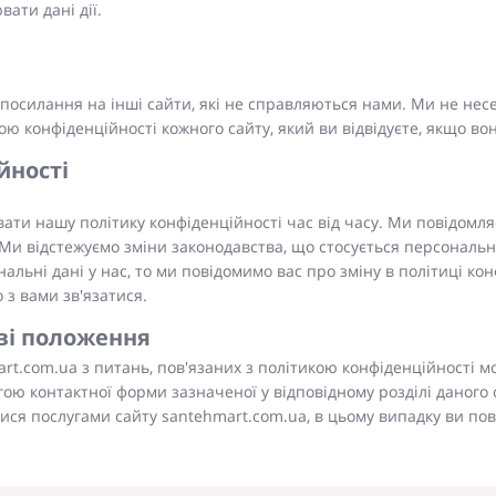
ати дані дії.
осилання на інші сайти, які не справляються нами. Ми не несем
 конфіденційності кожного сайту, який ви відвідуєте, якщо вон
йності
ти нашу політику конфіденційності час від часу. Ми повідомляє
. Ми відстежуємо зміни законодавства, що стосується персональ
льні дані у нас, то ми повідомимо вас про зміну в політиці ко
 з вами зв'язатися.
еві положення
art.com.ua з питань, пов'язаних з політикою конфіденційності 
ю контактної форми зазначеної у відповідному розділі даного с
тися послугами сайту santehmart.com.ua, в цьому випадку ви по