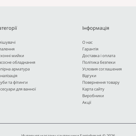
атегорії
Інформація
мішувачі
О нас
палення
Гарантія
ухонні мийки
Доставка і оплата
асосне обладнання
Політика безпеки
пірна арматура
Условия соглашения
налізація
Відгуки
уби та фітинги
Повернення товару
сесуари для ванної
Карта сайту
Виробники
Акції
Интернет магазин сантехники Santehmart © 2026