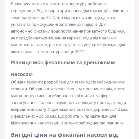
Враховувати також варто
температуру
робочого
середовища. Ряд товарів призначені для взаємодії з рідиною
температурою до 35°C, що відноситься до відходів від
унітазів та при осушенні затоплених підвалів. Для
автономної системи водопостачання приватного будинку,
де передбачається зливання гарячої води від пральної
машинки та ванни, рекомендується купувати прилади, для
яких норма – температура вище 40°C.
Різниця між фекальним та дренажним
насосом
Обидва варіанти розроблені для взаємодії із забрудненими
стоками. Обладнання схоже зовні, за призначенням, проте
має конструктивні особливості та різниться у сфері
застосування. Головна відмінність полягає у проходах води
всередині апарату. У дренажних показник дорівнює 5-12 мм,
у фекальних – до 50 мм, що робить їх придатними для
відкачування каналізацій із сильно забрудненою рідиною.
Вигідні
ціни на фекальні насоси
від