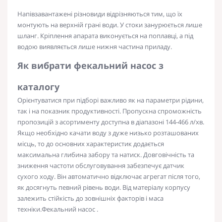
Напівзавантажені різновиди відрізняються тим, що їх
монтують на верхній грані води. У стоки занурюється лише
шланг. Кріплення апарата виконується на поплавці, а під
водою виявляється лише нижня частина приладу.
Як вибрати
фекальний насос з
каталогу
Орієнтуватися при підборі важливо як на параметри рідини,
так і на показник
продуктивності
. Пропускна спроможність
пропозицій з асортименту доступна в діапазоні 144-466 л/хв.
Якщо необхідно качати воду з дуже низько розташованих
місць, то до основних характеристик додається
максимальна глибина забору та натиск. Довговічність та
зниження частоти
обслуговування
забезпечує датчик
сухого ходу. Він автоматично відключає агрегат після того,
як досягнуть певний рівень води. Від матеріалу корпусу
залежить стійкість до зовнішніх факторів і маса
техніки.
Фекальний насос
.