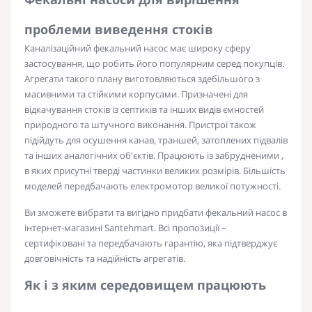
проблеми виведення стоків
Каналізаційний фекальний насос
має широку сферу
застосування, що робить його популярним серед покупців.
Агрегати такого плану виготовляються здебільшого з
масивними та стійкими корпусами. Призначені для
відкачування стоків із септиків та інших видів ємностей
природного та штучного виконання.
Пристрої
також
підійдуть для осушення канав, траншей, затоплених підвалів
та інших аналогічних об'єктів. Працюють із забрудненими ,
в яких присутні тверді частинки великих розмірів. Більшість
моделей передбачають електромотор великої потужності.
Ви зможете вибрати та вигідно придбати
фекальний насос в
інтернет-магазині
Santehmart. Всі пропозиції –
сертифіковані та передбачають гарантію, яка підтверджує
довговічність та надійність агрегатів.
Як і з яким середовищем працюють