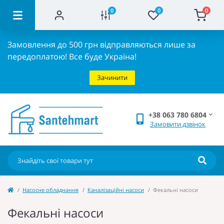
0
0
0
Замовлення до 500 грн відправляються лише за
передоплатою!
Все буде Україна!
Зачинити
+38 063 780 6804
Замовити дзвінок
Насосне обладнання
Каналізаційні насоси
Фекальні насоси
Фекальні насоси