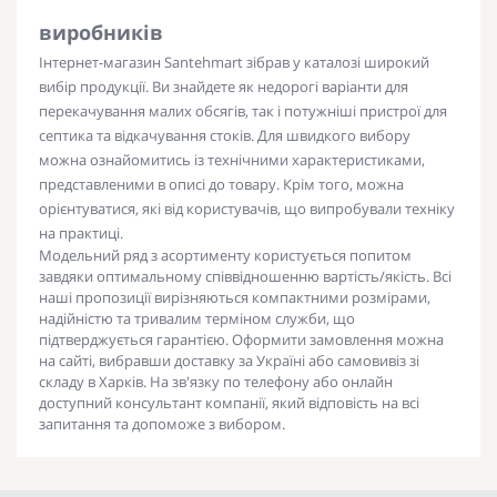
виробників
Інтернет-магазин Santehmart зібрав у каталозі широкий
вибір продукції. Ви знайдете як недорогі варіанти для
перекачування малих обсягів, так і потужніші пристрої для
септика та відкачування стоків. Для швидкого вибору
можна ознайомитись із технічними характеристиками,
представленими в описі до товару. Крім того, можна
орієнтуватися, які від користувачів, що випробували техніку
на практиці.
Модельний ряд з асортименту користується попитом
завдяки оптимальному співвідношенню вартість/якість. Всі
наші пропозиції вирізняються компактними розмірами,
надійністю та тривалим терміном служби, що
підтверджується гарантією. Оформити замовлення можна
на сайті, вибравши
доставку
за
Україні
або самовивіз зі
складу в
Харків
. На зв'язку по телефону або онлайн
доступний консультант компанії, який відповість на всі
запитання та допоможе з вибором.