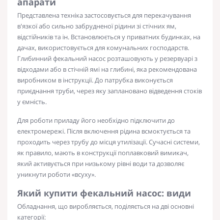
апарати
Представлена ​​техніка застосовується для
перекачування
в'язкої або сильно забрудненої рідини зі стічних ям,
відстійників та ін. Встановлюється у приватних будинках, на
дачах, використовується для комунальних господарств.
Глибинний фекальний насос
розташовують у резервуарі з
відходами або в стічній ямі на глибині, яка рекомендована
виробником в інструкції. До патрубка виконується
приєднання труби, через яку заплановано відведення стоків
у ємність.
Для роботи приладу його необхідно підключити до
електромережі. Після включення рідина всмоктується та
проходить через трубу до місця утилізації. Сучасні системи,
як правило, мають в конструкції поплавковий вимикач,
який активується при низькому рівні води та дозволяє
уникнути роботи «всуху».
Який
купити фекальний насос
: види
Обладнання, що виробляється, поділяється на дві основні
категорії: