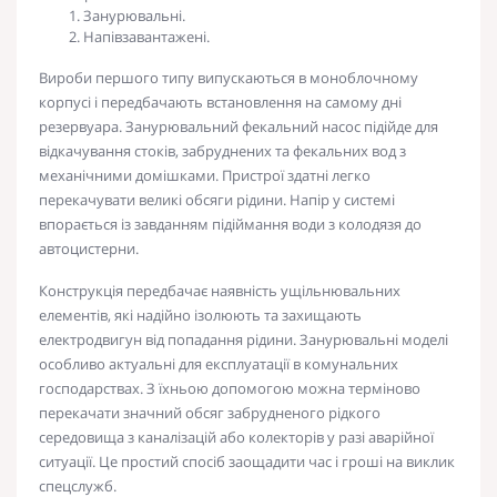
Занурювальні.
Напівзавантажені.
Вироби першого типу випускаються в моноблочному
корпусі і передбачають встановлення на самому дні
резервуара.
Занурювальний фекальний насос
підійде для
відкачування стоків, забруднених та фекальних вод з
механічними домішками. Пристрої здатні легко
перекачувати великі обсяги рідини. Напір у системі
впорається із завданням підіймання води з колодязя до
автоцистерни.
Конструкція передбачає наявність ущільнювальних
елементів, які надійно ізолюють та захищають
електродвигун від попадання рідини. Занурювальні моделі
особливо актуальні для експлуатації в комунальних
господарствах. З їхньою допомогою можна терміново
перекачати значний обсяг забрудненого рідкого
середовища з каналізацій або колекторів у разі аварійної
ситуації. Це простий спосіб заощадити час і гроші на виклик
спецслужб.