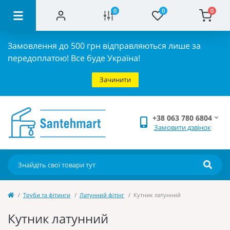
0
0
0
Замовлення до 500 грн відправляються лише за
передоплатою!
Все буде Україна!
Зачинити
+38 063 780 6804
Замовити дзвінок
Труби та фітинги
Латунний фітінг
Кутник латунний
Кутник латунний