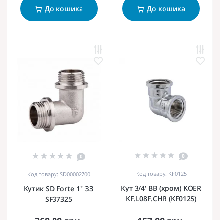
До кошика
До кошика
0
0
Код товару: KF0125
Код товару: SD00002700
Кут 3/4' ВВ (хром) KOER
Кутик SD Forte 1" ЗЗ
KF.L08F.CHR (KF0125)
SF37325