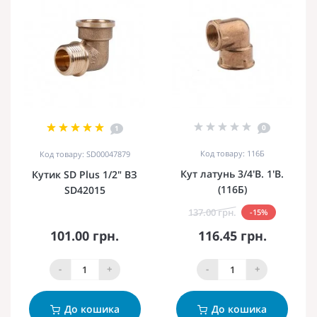
0
1
Код товару: 116Б
Код товару: SD00047879
Кут латунь 3/4'В. 1'В.
Кутик SD Plus 1/2" ВЗ
(116Б)
SD42015
137.00 грн.
-15%
101.00 грн.
116.45 грн.
-
+
-
+
До кошика
До кошика