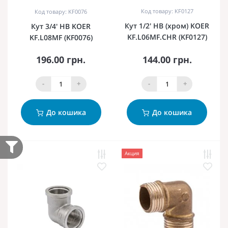
Код товару: KF0127
Код товару: KF0076
Кут 1/2' НВ (хром) KOER
Кут 3/4' НВ KOER
KF.L06MF.CHR (KF0127)
KF.L08MF (KF0076)
196.00 грн.
144.00 грн.
-
+
-
+
До кошика
До кошика
Акция