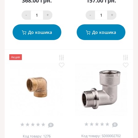
368.00 грн.
157.00 грн.
-
+
-
+
До кошика
До кошика
Акция
0
0
Код товару: SD00002702
Код товару: 127Б