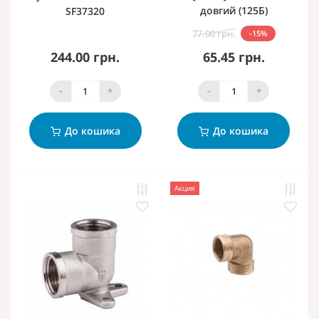
довгий (125Б)
SF37320
77.00 грн.
-15%
244.00 грн.
65.45 грн.
-
+
-
+
До кошика
До кошика
Акция