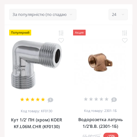
Популярний
Акция
0
1
Код товару: 2301-1Б
Код товару: KF0130
Водорозетка латунь
Кут 1/2' ПН (хром) KOER
1/2'В.В. (2301-1Б)
KF.L06M.CHR (KF0130)
65.00 грн.
-15%