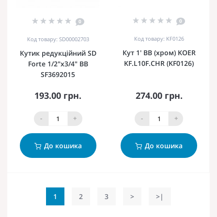
0
0
Код товару: KF0126
Код товару: SD00002703
Кут 1' ВВ (хром) KOER
Кутик редукційний SD
KF.L10F.CHR (KF0126)
Forte 1/2"х3/4" ВВ
SF3692015
193.00 грн.
274.00 грн.
-
+
-
+
До кошика
До кошика
1
2
3
>
>|