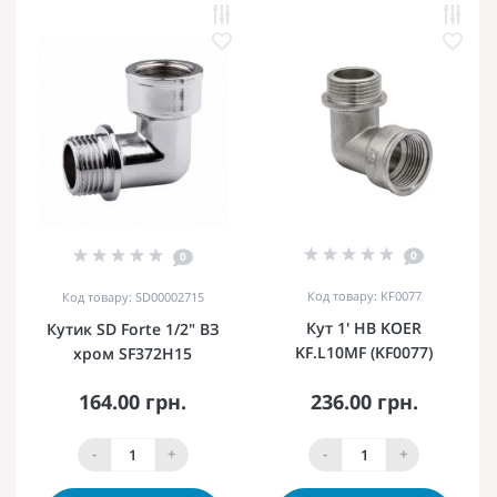
0
0
Код товару: KF0077
Код товару: SD00002715
Кут 1' НВ KOER
Кутик SD Forte 1/2" ВЗ
KF.L10MF (KF0077)
хром SF372H15
164.00 грн.
236.00 грн.
-
+
-
+