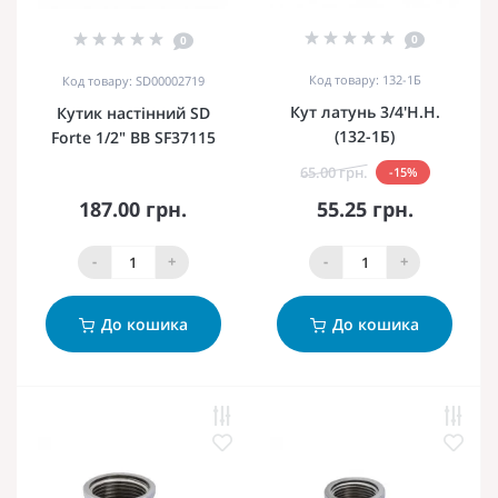
0
0
Код товару: 132-1Б
Код товару: SD00002719
Кут латунь 3/4'Н.Н.
Кутик настінний SD
(132-1Б)
Forte 1/2" ВВ SF37115
65.00 грн.
-15%
187.00 грн.
55.25 грн.
-
+
-
+
До кошика
До кошика