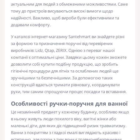
актуальним для людей з обмеженими можливостями. Саме
тому до пристроїв висуваються високі вимоги щодо
надійності. Важливо, щоб вироби були ефективними та
додавали комфорту.
У каталозі інтернет-магазину Santehmart ви знайдете різні
за формою та призначення поручні від перевірених
виробників: Lidz, Qtap, ZERIX. Однією з переваг нашої
компанії є оптимальні ціни. Завдяки цьому кожен зможете
дозволити собі купити подібну продукцію, що зробить
гігієнічні процедури для літніх та ослаблених людей ще
зручнішими та безпечнішими. За допомогою таких
конструкцій вдається тримати рівновагу, координувати
рухи, тим самим спрощуючи процес посадки та вставання.
Особливості
ручки-поручня для ванної
Це незамінний предмет у кожному будинку, особливо якщо
в ньому живуть люди похилого віку, вагітні жінки або
маленькі діти, для яких діє підвищений ризик травматизму.
Ванни з покриттям з гладкої емалі виглядають красиво і
естетично, але разом з тим вони є травмонебезпечними.