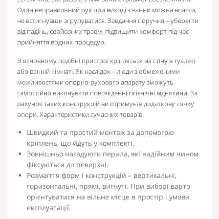
Один неправильний рух при виході з ванни можна впасти,
не встигнувши згрупуватися. Завдання поручня – уберегти
від падінь, серйозних травм, підвищити комфорт під час
прийняття водних процедур.
В основному подібні пристрої кріпляться на стіну в туалеті
або ванній кімнаті. Як наслідок – люди з обмеженими
можливостями опорно-рухового апарату зможуть
самостійно виконувати повсякденні гігієнічні відносини. За
рахунок таких конструкцій ви отримуєте додаткову точку
опори. Характеристики сучасних товарів:
Швидкий та простий монтаж за допомогою
кріплень, що йдуть у комплекті.
Зовнішньо нагадують перила, які
надійним
чином
фіксуються до поверхні.
Розмаїття форм і конструкцій – вертикальні,
горизонтальні, прямі, вигнуті. При виборі варто
орієнтуватися на вільне місце в простір і умови
експлуатації.