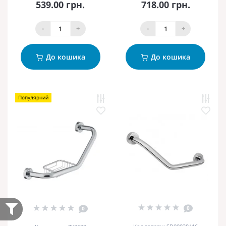
539.00 грн.
718.00 грн.
-
+
-
+
До кошика
До кошика
Популярний
0
0