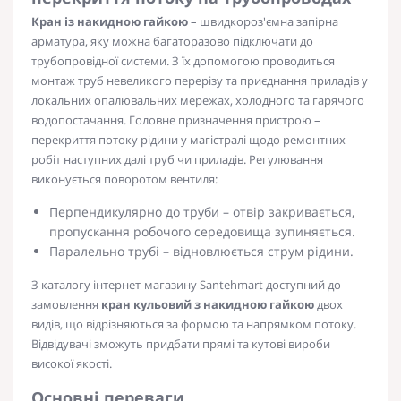
Кран із накидною гайкою
– швидкороз'ємна запірна
арматура, яку можна багаторазово підключати до
трубопровідної системи. З їх допомогою проводиться
монтаж труб невеликого перерізу та приєднання приладів у
локальних опалювальних мережах, холодного та гарячого
водопостачання. Головне призначення пристрою –
перекриття потоку рідини у магістралі щодо ремонтних
робіт наступних далі труб чи приладів. Регулювання
виконується поворотом вентиля:
Перпендикулярно до труби – отвір закривається,
пропускання робочого середовища зупиняється.
Паралельно трубі – відновлюється струм рідини.
З каталогу інтернет-магазину Santehmart доступний до
замовлення
кран кульовий з накидною гайкою
двох
видів, що відрізняються за формою та напрямком потоку.
Відвідувачі зможуть придбати прямі та кутові вироби
високої якості.
Основні переваги