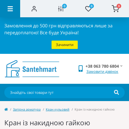
0
0
0
Замовлення до 500 грн відправляються лише за
передоплатою!
Все буде Україна!
Зачинити
+38 063 780 6804
Замовити дзвінок
Запірна арматура
Кран кульовий
Кран із накидною гайкою
Кран із накидною гайкою