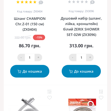
0
1
Код товару: ZX3096
Код товару: ZX0404
Душовий набір (шланг,
Шланг CHAMPION
лійка, кронштейн)
Chr.Z-01 (150 см)
білий ZERIX SHOWER
(ZX0404)
SET-02W (ZX3096)
102.00 грн.
-15%
86.70 грн.
313.00 грн.
-
+
-
+
До кошика
До кошика