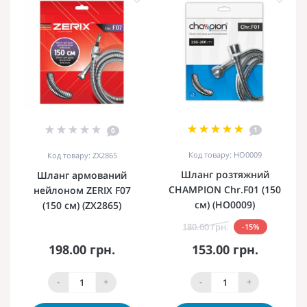
1
0
Код товару: HO0009
Код товару: ZX2865
Шланг розтяжний
Шланг армований
CHAMPION Chr.F01 (150
нейлоном ZERIX F07
см) (HO0009)
(150 см) (ZX2865)
180.00 грн.
-15%
198.00 грн.
153.00 грн.
-
+
-
+