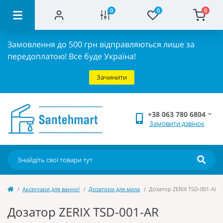
0
0
0
Замовлення до 500 грн відправляються лише за
передоплатою!
Все буде Україна!
Зачинити
+38 063 780 6804
Замовити дзвінок
Аксесуари для ванної
Дозатори для мила
Дозатор ZERIX TSD-001-AR б
Дозатор ZERIX TSD-001-AR