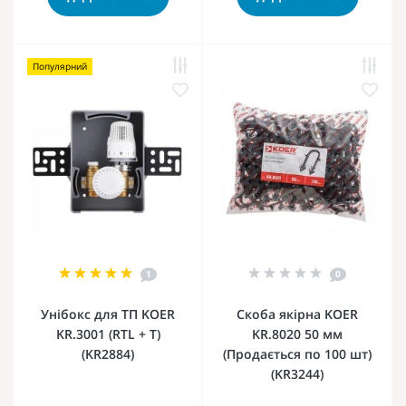
Популярний
1
0
Унібокс для ТП KOER
Скоба якірна KOER
KR.3001 (RTL + T)
KR.8020 50 мм
(KR2884)
(Продається по 100 шт)
(KR3244)