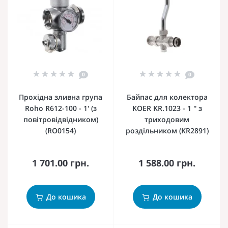
0
0
Прохідна зливна група
Байпас для колектора
Roho R612-100 - 1' (з
KOER KR.1023 - 1 '' з
повітровідвідником)
триходовим
(RO0154)
роздільником (KR2891)
1 701.00 грн.
1 588.00 грн.
До кошика
До кошика