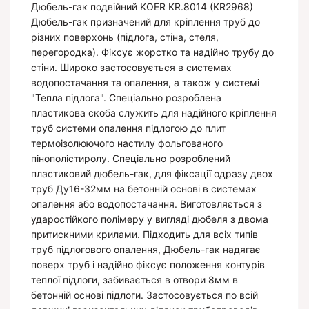
Дюбель-гак подвійний KOER KR.8014 (KR2968)
Дюбель-гак призначений для кріплення труб до
різних поверхонь (підлога, стіна, стеля,
перегородка). Фіксує жорстко та надійно трубу до
стіни. Широко застосовується в системах
водопостачання та опалення, а також у системі
"Тепла підлога". Спеціально розроблена
пластикова скоба служить для надійного кріплення
труб системи опалення підлогою до плит
термоізолюючого настилу фольгованого
пінополістиролу. Спеціально розроблений
пластиковий дюбель-гак, для фіксації одразу двох
труб Ду16-32мм на бетонній основі в системах
опалення або водопостачання. Виготовляється з
ударостійкого полімеру у вигляді дюбеля з двома
притискними крилами. Підходить для всіх типів
труб підлогового опалення, Дюбель-гак надягає
поверх труб і надійно фіксує положення контурів
теплої підлоги, забивається в отвори 8мм в
бетонній основі підлоги. Застосовується по всій