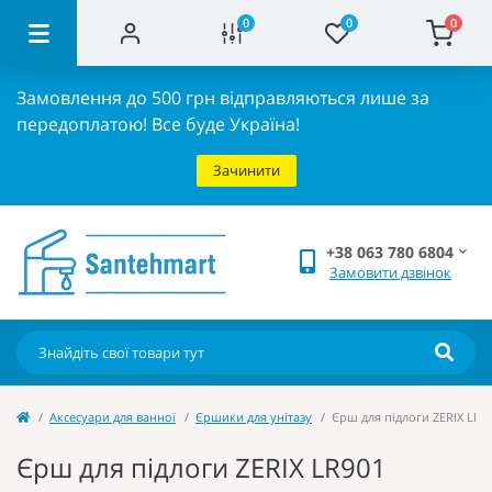
0
0
0
Замовлення до 500 грн відправляються лише за
передоплатою!
Все буде Україна!
Зачинити
+38 063 780 6804
Замовити дзвінок
Аксесуари для ванної
Єршики для унітазу
Єрш для підлоги ZERIX LR90
Єрш для підлоги ZERIX LR901