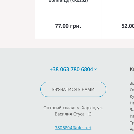
обплетці) (KR0252)
До кошика
До 
77.00 грн.
52.0
+38 063 780 6804
К
З
ЗВ'ЯЗАТИСЯ З НАМИ
О
К
Н
Оптовий склад: м. Харків, ул.
За
Василия Стуса, 13
Ка
Тр
7806804@ukr.net
Ак