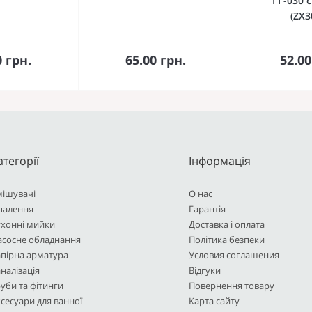
ГГ-030 
(ZX3
кошика
До кошика
До 
0 грн.
65.00 грн.
52.00
атегорії
Інформація
мішувачі
О нас
палення
Гарантія
ухонні мийки
Доставка і оплата
асосне обладнання
Політика безпеки
пірна арматура
Условия соглашения
налізація
Відгуки
уби та фітинги
Повернення товару
сесуари для ванної
Карта сайту