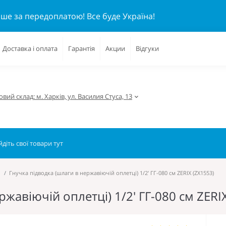
ише за передоплатою!
Все буде Україна!
Доставка і оплата
Гарантія
Акции
Відгуки
вий склад: м. Харків, ул. Василия Стуса, 13
Гнучка підводка (шлаги в нержавіючій оплетці) 1/2' ГГ-080 см ZERIX (ZX1553)
ржавіючій оплетці) 1/2' ГГ-080 см ZERI