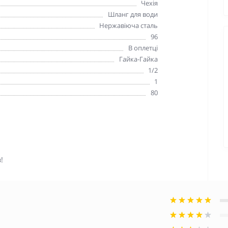
Чехія
Шланг для води
Нержавіюча сталь
96
В оплетці
Гайка-Гайка
1/2
1
80
!