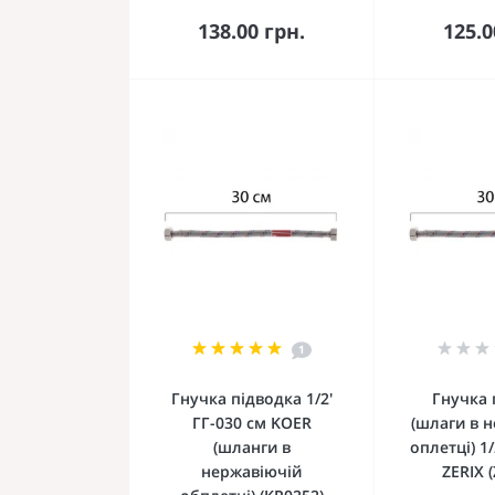
До кошика
До 
138.00 грн.
125.0
1
Гнучка підводка 1/2'
Гнучка 
ГГ-030 см KOER
(шлаги в 
(шланги в
оплетці) 1/
нержавіючій
ZERIX 