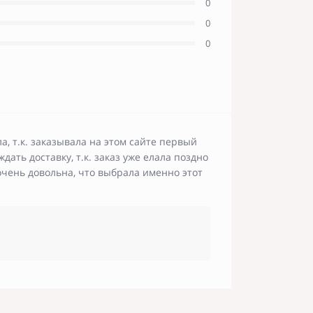
0
0
0
, т.к. заказывала на этом сайте первый
ать доставку, т.к. заказ уже елала поздно
очень довольна, что выбрала именно этот