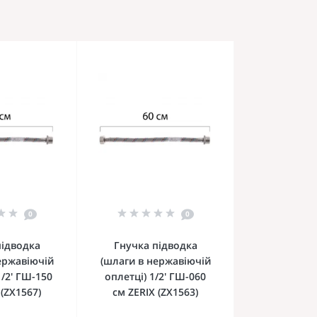
0
0
підводка
Гнучка підводка
ержавіючій
(шлаги в нержавіючій
1/2' ГШ-150
оплетці) 1/2' ГШ-060
 (ZX1567)
см ZERIX (ZX1563)