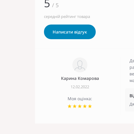
5
/ 5
середній рейтинг товара
Написати відгук
Де
ра
ве
Карина Комарова
м
12.02.2022
В
Моя оцінка:
Дя