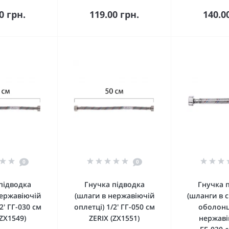
кошика
До кошика
До 
0 грн.
119.00 грн.
140.0
0
0
підводка
Гнучка підводка
Гнучка 
нержавіючій
(шлаги в нержавіючій
(шланги в 
2' ГГ-030 см
оплетці) 1/2' ГГ-050 см
оболонц
(ZX1549)
ZERIX (ZX1551)
нержавій