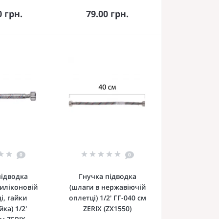
кошика
До кошика
0 грн.
79.00 грн.
0
0
підводка
Гнучка підводка
силіконовій
(шлаги в нержавіючій
і, гайки
оплетці) 1/2' ГГ-040 см
ка) 1/2'
ZERIX (ZX1550)