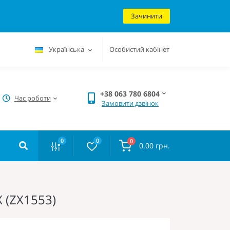
Зачинити
Українська
Особистий кабінет
+38 063 780 6804
Час роботи
Замовити дзвінок
0
0
0
0.00 грн.
X (ZX1553)