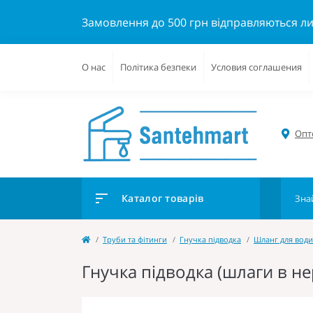
Замовлення до 500 грн відправляються л
О нас
Політика безпеки
Условия соглашения
Опто
Каталог товарів
Труби та фітинги
Гнучка підводка
Шланг для води
Гнучка підводка (шлаги в не