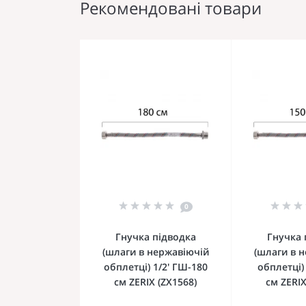
Рекомендовані товари
0
Гнучка підводка
Гнучка 
(шлаги в нержавіючій
(шлаги в 
обплетці) 1/2' ГШ-180
обплетці) 
см ZERIX (ZX1568)
см ZERIX