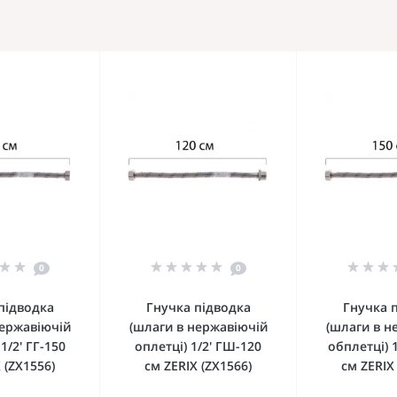
0
0
підводка
Гнучка підводка
Гнучка 
нержавіючій
(шлаги в нержавіючій
(шлаги в н
1/2' ГГ-150
оплетці) 1/2' ГШ-120
обплетці) 
 (ZX1556)
см ZERIX (ZX1566)
см ZERIX