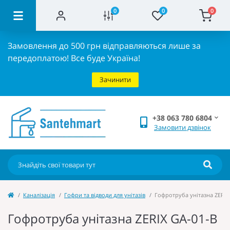
0
0
0
Замовлення до 500 грн відправляються лише за
передоплатою!
Все буде Україна!
Зачинити
+38 063 780 6804
Замовити дзвінок
Каналізація
Гофри та відводи для унітазів
Гофротруба унітазна ZERIX 
Гофротруба унітазна ZERIX GA-01-B