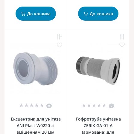
До кошика
До кошика
0
0
Ексцентрик для унітаза
Гофротруба унітазна
ANI Plast W0220 зі
ZERIX GA-01-A
зміщенням 20 мм
(армована) для