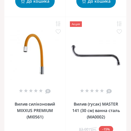
До кошика
До кошика
Акция
0
0
Вилив силіконовий
Вилив (гусак) MASTER
MIXXUS PREMIUM
141 (30 см) ванна сталь
(MI0561)
(MA0002)
83.00 грн.
-15%