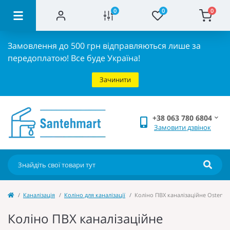
0
0
0
Замовлення до 500 грн відправляються лише за
передоплатою!
Все буде Україна!
Зачинити
+38 063 780 6804
Замовити дзвінок
Каналізація
Коліно для каналізації
Коліно ПВХ каналізаційне Ostendor
Коліно ПВХ каналізаційне