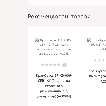
Рекомендовані товари
0
Кранбукса
Кранбукса EP KB-006-
RR 1/2' (Р
CER 1/2' (Радянська
(AC
кераміка з
різьбленням під
декоратор) (AC0534)
До