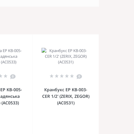
0
0
EP KB-005-
Кранбукс EP KB-003-
(Радянська
CER 1/2' (ZERIX, ZEGOR)
 (AC0533)
(AC0531)
До
До