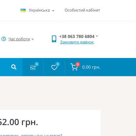
Українська
Особистий кабінет
+38 063 780 6804
Час роботи
Замовити дзвінок
0
0
0
0.00 грн.
52.00 грн.
одивитись оптову ціну на товар?