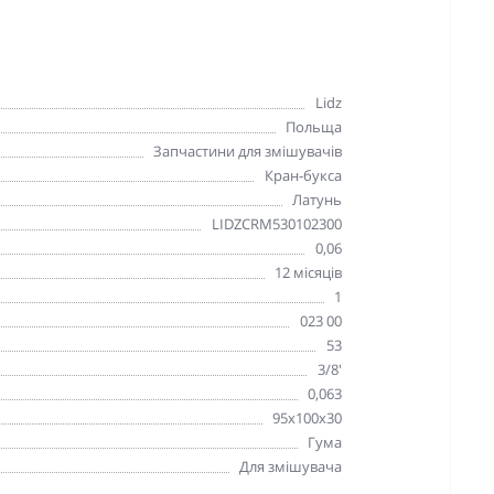
Lidz
Польща
Запчастини для змішувачів
Кран-букса
Латунь
LIDZCRM530102300
0,06
12 місяців
1
023 00
53
3/8'
0,063
95х100х30
Гума
Для змішувача