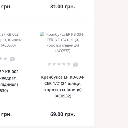
ика
кошика
 грн.
81.00 грн.
0
0
EP KB-002-
Кранбукса EP KB-004-
(квадрат,
CER 1/2' (24 шліци,
підниця)
коротка спідниця)
530)
(AC0532)
До
До
ика
кошика
 грн.
69.00 грн.