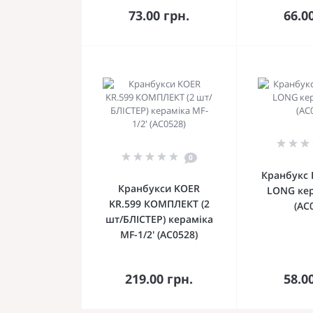
кошика
ко
73.00 грн.
66.0
0
Кранбукс 
Кранбукси KOER
LONG кер
KR.599 КОМПЛЕКТ (2
(AC
шт/БЛІСТЕР) кераміка
MF-1/2' (AC0528)
До
кошика
ко
219.00 грн.
58.0