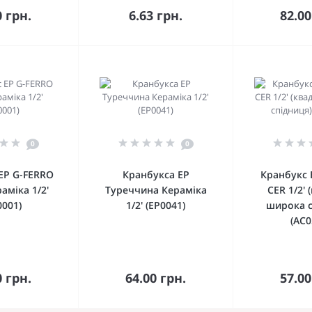
шика
кошика
кош
0 грн.
6.63 грн.
82.00
0
0
EP G-FERRO
Кранбукса EP
Кранбукс 
аміка 1/2'
Туреччина Кераміка
CER 1/2' 
0001)
1/2' (EP0041)
широка с
(AC0
До
До
шика
кошика
кош
0 грн.
64.00 грн.
57.00