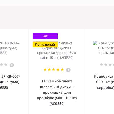
Хіт
Популярний
0
1
 EP KB-007-
Кранбукса 
EP Ремкомплект
адина гума)
CER 1/2' 
(керамічні диски +
0535)
кераміка)
прокладка) для
кранбукс (мін - 10 шт)
(AC0559)
До
До