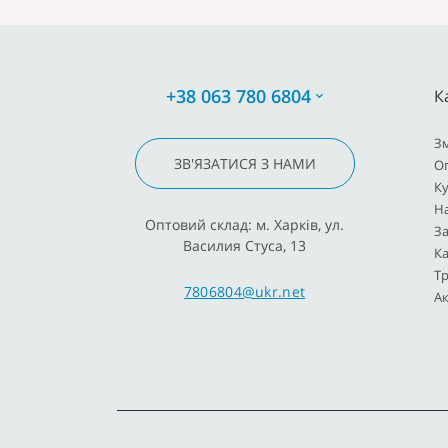
+38 063 780 6804
К
З
ЗВ'ЯЗАТИСЯ З НАМИ
О
К
Н
Оптовий склад: м. Харків, ул.
За
Василия Стуса, 13
Ка
Тр
7806804@ukr.net
Ак