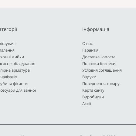
атегорії
Інформація
мішувачі
О нас
палення
Гарантія
ухонні мийки
Доставка і оплата
асосне обладнання
Політика безпеки
пірна арматура
Условия соглашения
налізація
Відгуки
уби та фітинги
Повернення товару
сесуари для ванної
Карта сайту
Виробники
Акції