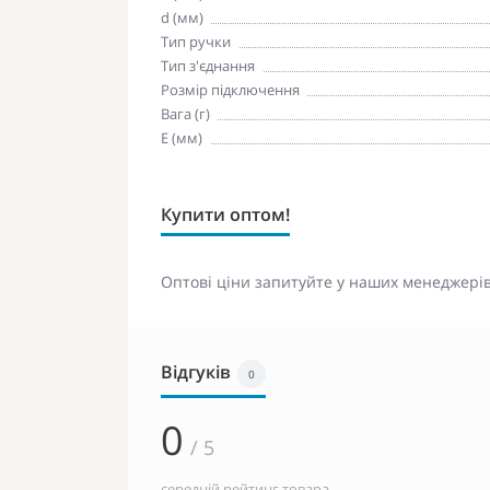
d (мм)
Тип ручки
Тип з'єднання
Розмір підключення
Вага (г)
Е (мм)
Купити оптом!
Оптові ціни запитуйте у наших менеджерів
Відгуків
0
0
/ 5
середній рейтинг товара