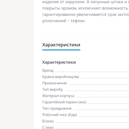
изделия от коррозии. А латунные штоки 
покрыты хромом, исключают возможность 
гарантированно увеличивается срок эксп
уплотнений – тефлон
Характеристики
Характеристики
Бренд
Країна виробництва
Призначення
Тип виробу
Матеріал корпуса
Гарантійний термін (міс)
Тип приєднання
Робочий тиск (бар)
B (мм)
C (мм)