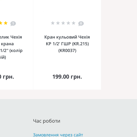
1
0
елик Чехія
Кран кульовий Чехія
 крана
КР 1/2' ГШР (KR.215)
/2'' (колір
(KR0037)
ій)
кошика
До кошика
0 грн.
199.00 грн.
Час роботи
Замовлення через сайт