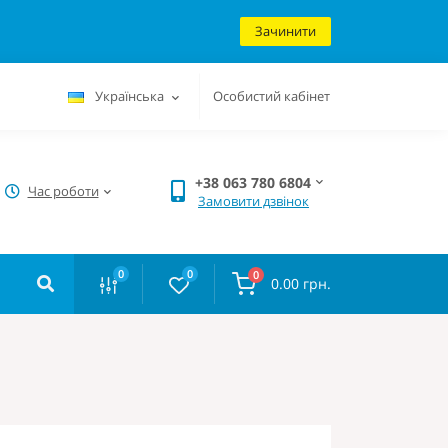
Зачинити
Українська
Особистий кабінет
+38 063 780 6804
Час роботи
Замовити дзвінок
0
0
0
0.00 грн.