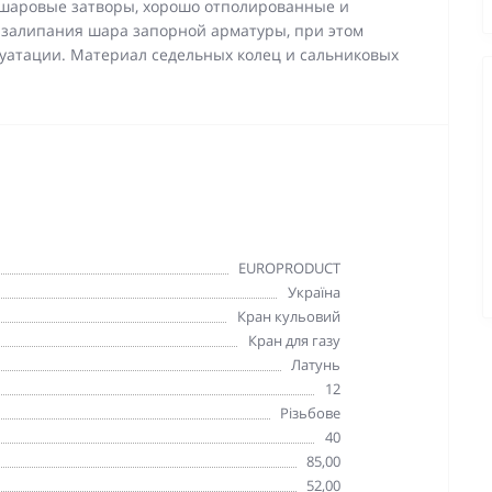
и шаровые затворы, хорошо отполированные и
залипания шара запорной арматуры, при этом
луатации. Материал седельных колец и сальниковых
EUROPRODUCT
Україна
Кран кульовий
Кран для газу
Латунь
12
Різьбове
40
85,00
52,00