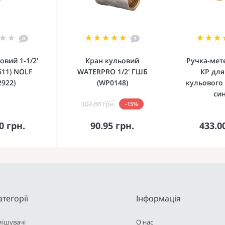
0
1
овий 1-1/2'
Кран кульовий
Ручка-мет
611) NOLF
WATERPRO 1/2' ГШБ
КР для
2922)
(WP0148)
кульового 1
син
107.00 грн.
-15%
кошика
До кошика
До 
0 грн.
90.95 грн.
433.0
атегорії
Інформація
мішувачі
О нас