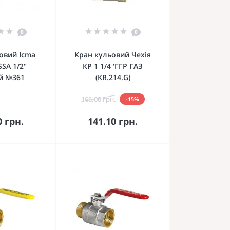
0
0
овий Icma
Кран кульовий Чехія
SSA 1/2"
КР 1 1/4 'ГГР ГАЗ
й №361
(KR.214.G)
166.00 грн.
-15%
кошика
До кошика
0 грн.
141.10 грн.