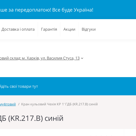
ише за передоплатою!
Все буде Україна!
Доставка і оплата
Гарантія
Акции
Відгуки
вий склад: м. Харків, ул. Василия Стуса, 13
 муфтовий
Кран кульовий Чехія КР 1' ГДБ (KR.217.B) синій
Б (KR.217.B) синій