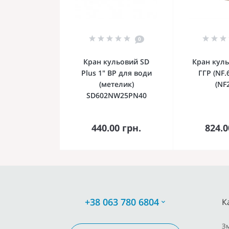
0
Кран кульовий SD
Кран куль
Plus 1" ВР для води
ГГР (NF.
(метелик)
(NF
SD602NW25PN40
До кошика
До 
440.00 грн.
824.0
+38 063 780 6804
К
З