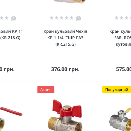
0
0
овий КР 1'
Кран кульовий Чехія
Кран куль
(KR.218.G)
КР 1 1/4 'ГШР ГАЗ
FAR. RO
(KR.215.G)
кутови
кошика
До кошика
До 
0 грн.
376.00 грн.
575.0
Акция
Популярний