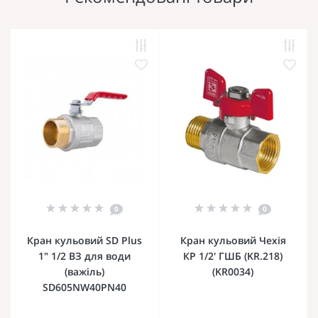
0
0
Кран кульовий SD Plus
Кран кульовий Чехія
1" 1/2 ВЗ для води
КР 1/2' ГШБ (KR.218)
(важіль)
(KR0034)
SD605NW40PN40