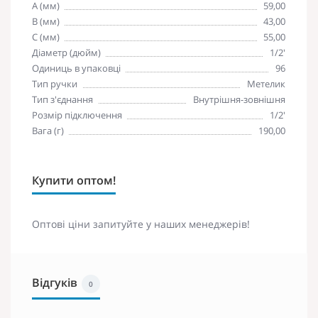
A (мм)
59,00
B (мм)
43,00
C (мм)
55,00
Діаметр (дюйм)
1/2'
Одиниць в упаковці
96
Тип ручки
Метелик
Тип з'єднання
Внутрішня-зовнішня
Розмір підключення
1/2'
Вага (г)
190,00
Купити оптом!
Оптові ціни запитуйте у наших менеджерів!
Відгуків
0