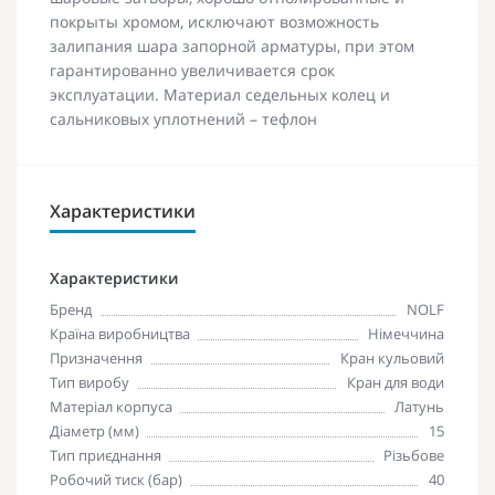
покрыты хромом, исключают возможность
залипания шара запорной арматуры, при этом
гарантированно увеличивается срок
эксплуатации. Материал седельных колец и
сальниковых уплотнений – тефлон
Характеристики
Характеристики
Бренд
NOLF
Країна виробництва
Німеччина
Призначення
Кран кульовий
Тип виробу
Кран для води
Матеріал корпуса
Латунь
Діаметр (мм)
15
Тип приєднання
Різьбове
Робочий тиск (бар)
40