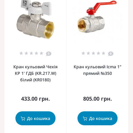
0
0
Кран кульовий Чехія
Кран кульовий Icma 1"
КР 1' ГДБ (KR.217.W)
прямий №350
білий (KR0180)
433.00 грн.
805.00 грн.
До кошика
До кошика