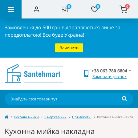
0
0
0
Замовлення до 500 грн відправляються лише за
передоплатою!
Все буде Україна!
Зачинити
+38 063 780 6804
Замовити дзвінок
Кухонні мийки
З нержавійки
Прямокутні
Кухонна мийка накладна Z
Кухонна мийка накладна