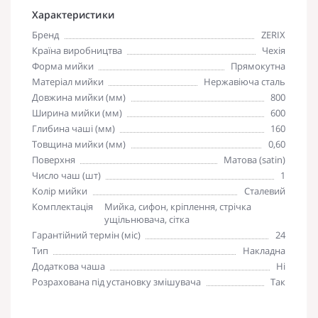
Характеристики
Бренд
ZERIX
Країна виробництва
Чехія
Форма мийки
Прямокутна
Матеріал мийки
Нержавіюча сталь
Довжина мийки (мм)
800
Ширина мийки (мм)
600
Глибина чаші (мм)
160
Товщина мийки (мм)
0,60
Поверхня
Матова (satin)
Число чаш (шт)
1
Колір мийки
Сталевий
Комплектація
Мийка, сифон, кріплення, стрічка
ущільнювача, сітка
Гарантійний термін (міс)
24
Тип
Накладна
Додаткова чаша
Ні
Розрахована під установку змішувача
Так