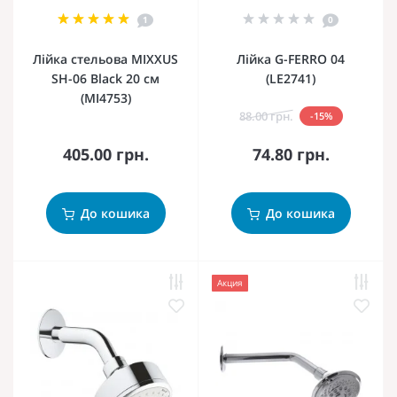
1
0
Лійка стельова MIXXUS
Лійка G-FERRO 04
SH-06 Black 20 см
(LE2741)
(MI4753)
88.00 грн.
-15%
405.00 грн.
74.80 грн.
До кошика
До кошика
Акция