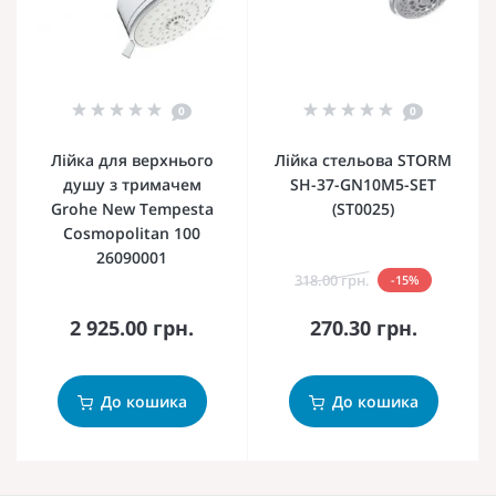
0
0
Лійка для верхнього
Лійка стельова STORM
душу з тримачем
SH-37-GN10M5-SET
Grohe New Tempesta
(ST0025)
Cosmopolitan 100
26090001
318.00 грн.
-15%
2 925.00 грн.
270.30 грн.
До кошика
До кошика