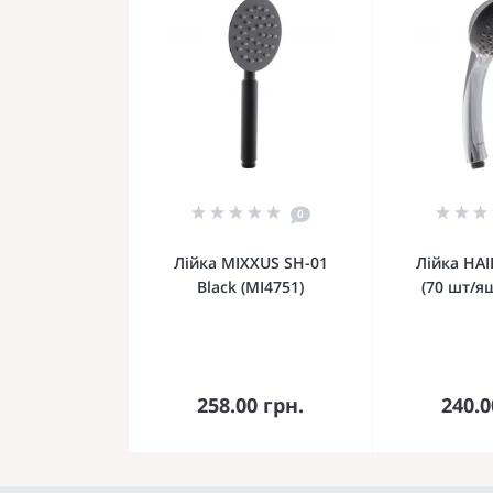
0
Лійка MIXXUS SH-01
Лійка HAI
Black (MI4751)
(70 шт/ящ
До кошика
До 
258.00 грн.
240.0