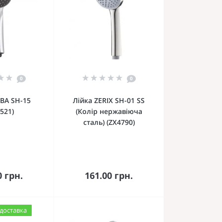
0
0
IBA SH-15
Лійка ZERIX SH-01 SS
521)
(Колір нержавіюча
сталь) (ZX4790)
кошика
До кошика
0 грн.
161.00 грн.
доставка