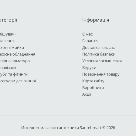
атегорії
Інформація
мішувачі
О нас
палення
Гарантія
ухонні мийки
Доставка і оплата
асосне обладнання
Політика безпеки
пірна арматура
Условия соглашения
налізація
Відгуки
уби та фітинги
Повернення товару
сесуари для ванної
Карта сайту
Виробники
Акції
Интернет магазин сантехники Santehmart © 2026