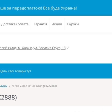
ише за передоплатою!
Все буде Україна!
Доставка і оплата
Гарантія
Акции
Відгуки
вий склад: м. Харків, ул. Василия Стуса, 13
 душу
Лійка ZERIX SH-35 Orange (ZX2888)
X2888)