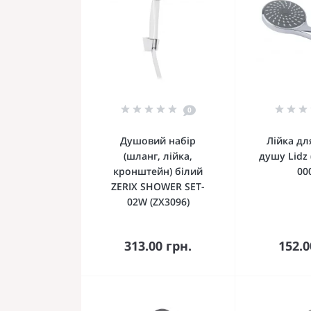
0
Душовий набір
Лійка дл
(шланг, лійка,
душу Lidz 
кронштейн) білий
00
ZERIX SHOWER SET-
02W (ZX3096)
До кошика
До 
313.00 грн.
152.0