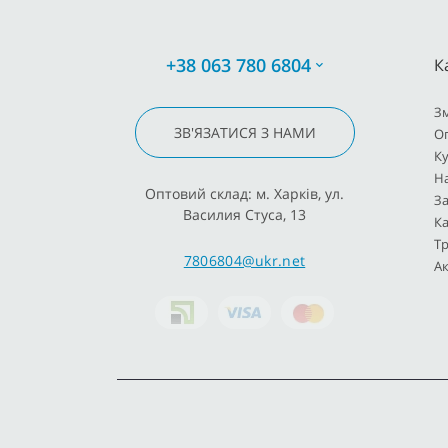
+38 063 780 6804
К
З
ЗВ'ЯЗАТИСЯ З НАМИ
О
К
Н
Оптовий склад: м. Харків, ул.
За
Василия Стуса, 13
Ка
Тр
7806804@ukr.net
Ак