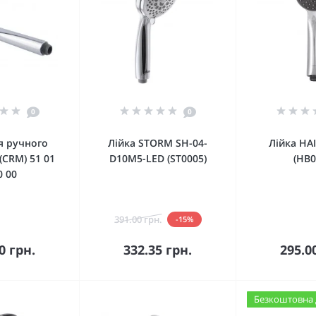
0
0
я ручного
Лійка STORM SH-04-
Лійка HA
(CRM) 51 01
D10M5-LED (ST0005)
(HB0
0 00
391.00 грн.
-15%
кошика
До кошика
До 
0 грн.
332.35 грн.
295.0
Безкоштовна 