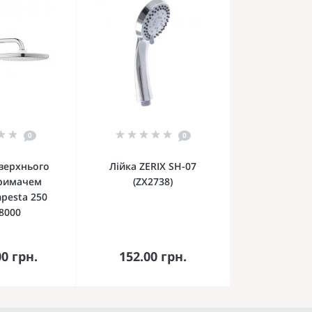
0
0
 верхнього
Лійка ZERIX SH-07
тримачем
(ZX2738)
pesta 250
8000
кошика
До кошика
00 грн.
152.00 грн.