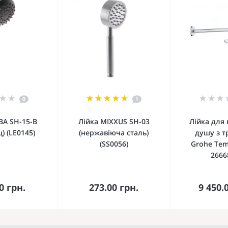
0
1
BA SH-15-B
Лійка MIXXUS SH-03
Лійка для
) (LE0145)
(нержавіюча сталь)
душу з 
(SS0056)
Grohe Tem
2666
кошика
До кошика
До 
0 грн.
273.00 грн.
9 450.