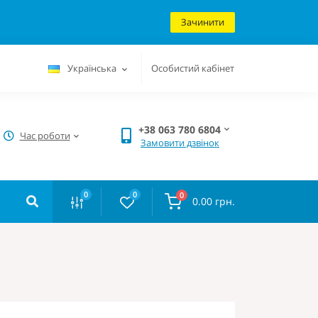
Зачинити
Українська
Особистий кабінет
+38 063 780 6804
Час роботи
Замовити дзвінок
0
0
0
0.00 грн.