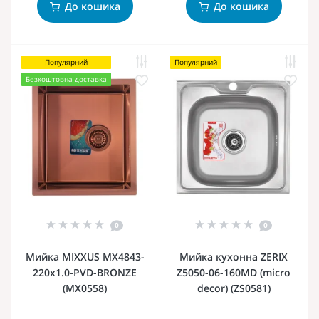
До кошика
До кошика
Популярний
Популярний
Безкоштовна доставка
0
0
Мийка MIXXUS MX4843-
Мийка кухонна ZERIX
220x1.0-PVD-BRONZE
Z5050-06-160MD (micro
(MX0558)
decor) (ZS0581)