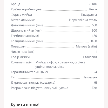
Бренд
ZERIX
Країна виробництва
Чехія
Форма мийки
Квадратна
Матеріал мийки
Нержавіюча сталь
Довжина мийки (мм)
600
Ширина мийки (мм)
600
Глибина чаші (мм)
180
Товщина мийки (мм)
0,80
Поверхня
Матова (satin)
Число чаш (шт)
1
Колір мийки
Сталевий
Комплектація
Мийка, сифон, кріплення, стрічка
ущільнювача, сітка
Гарантійний термін (міс)
24
Тип
Накладна
Є крило для посуду (сушарка)
Ні
Розрахована під установку змішувача
Так
Купити оптом!