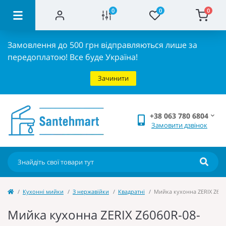
0
0
0
Замовлення до 500 грн відправляються лише за
передоплатою!
Все буде Україна!
Зачинити
+38 063 780 6804
Замовити дзвінок
Кухонні мийки
З нержавійки
Квадратні
Мийка кухонна ZERIX Z6060
Мийка кухонна ZERIX Z6060R-08-