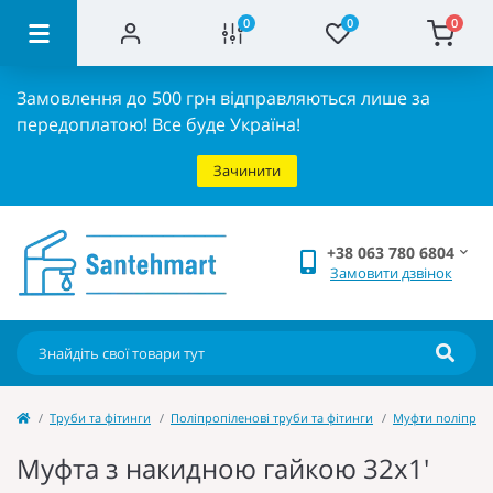
0
0
0
Замовлення до 500 грн відправляються лише за
передоплатою!
Все буде Україна!
Зачинити
+38 063 780 6804
Замовити дзвінок
Труби та фітинги
Поліпропіленові труби та фітинги
Муфти поліпроп
Муфта з накидною гайкою 32x1'