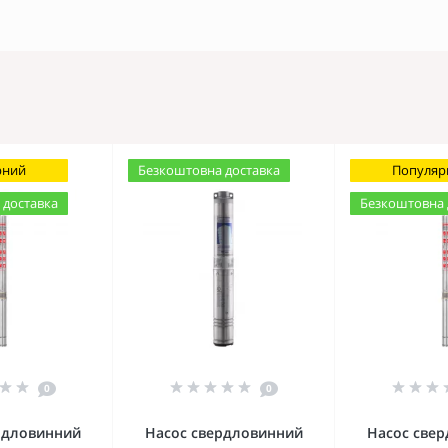
рний
Безкоштовна доставка
Популяр
 доставка
Безкоштовна 
0
0
рдловинний
Насос свердловинний
Насос све