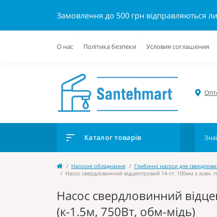
Замовлення до 500 грн відправляються л
О нас
Політика безпеки
Условия соглашения
Опто
Каталог товарів
Насосне обладнання
Глибинні насоси для свердлов
Насос свердловинний відцентровий 14-ст. 100мм з зовн. п
Насос свердловинний відцен
(к-1.5м, 750Вт, обм-мідь)