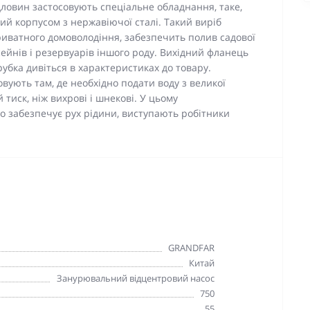
рдловин застосовують спеціальне обладнання, таке,
ий корпусом з нержавіючої сталі. Такий виріб
ватного домоволодіння, забезпечить полив садової
сейнів і резервуарів іншого роду. Вихідний фланець
рубка дивіться в характеристиках до товару.
вують там, де необхідно подати воду з великої
тиск, ніж вихрові і шнекові. У цьому
о забезпечує рух рідини, виступають робітники
GRANDFAR
Китай
Занурювальний відцентровий насос
750
55