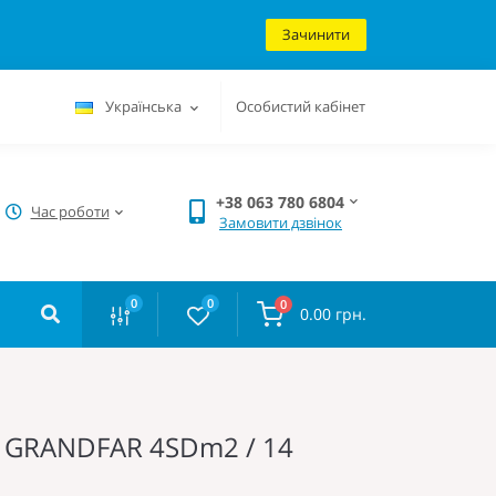
Зачинити
Українська
Особистий кабінет
+38 063 780 6804
Час роботи
Замовити дзвінок
0
0
0
0.00 грн.
ор GRANDFAR 4SDm2 / 14