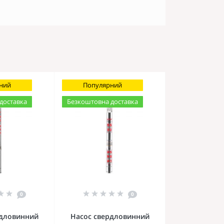
ний
Популярний
доставка
Безкоштовна доставка
0
0
рдловинний
Насос свердловинний