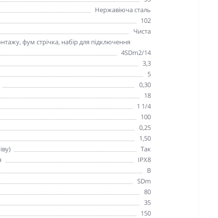
Нержавіюча сталь
102
Чиста
тажу, фум стрічка, набір для підключення
4SDm2/14
3,3
5
0,30
18
1 1/4
100
0,25
1,50
іву)
Так
я
IPX8
B
SDm
80
35
150