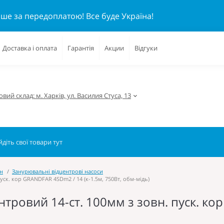
ише за передоплатою!
Все буде Україна!
Доставка і оплата
Гарантія
Акции
Відгуки
вий склад: м. Харків, ул. Василия Стуса, 13
ин
Занурювальні відцентрові насоси
уск. кор GRANDFAR 4SDm2 / 14 (к-1.5м, 750Вт, обм-мідь)
тровий 14-ст. 100мм з зовн. пуск. к