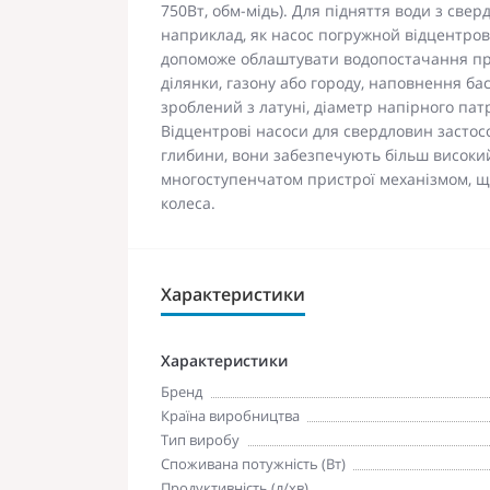
750Вт, обм-мідь). Для підняття води з све
наприклад, як насос погружной відцентров
допоможе облаштувати водопостачання при
ділянки, газону або городу, наповнення ба
зроблений з латуні, діаметр напірного пат
Відцентрові насоси для свердловин застосо
глибини, вони забезпечують більш високий 
многоступенчатом пристрої механізмом, щ
колеса.
Характеристики
Характеристики
Бренд
Країна виробництва
Тип виробу
Споживана потужність (Вт)
Продуктивність (л/хв)