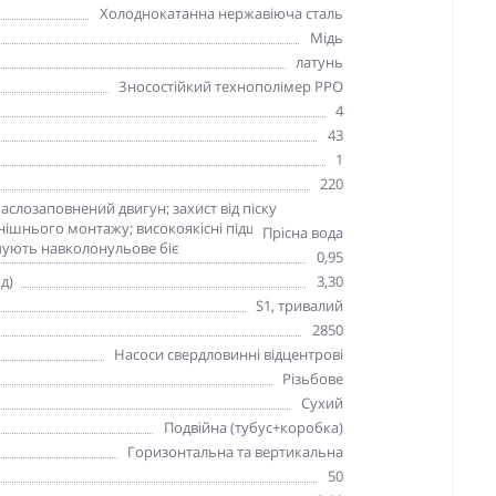
Холоднокатанна нержавіюча сталь
Мідь
латунь
Зносостійкий технополімер PPO
4
43
1
220
аслозаповнений двигун; захист від піску
овнішнього монтажу; високоякісні підшипники C&U
Прісна вода
ечують навколонульове біє
0,95
д)
3,30
S1, тривалий
2850
Насоси свердловинні відцентрові
Різьбове
Сухий
Подвійна (тубус+коробка)
Горизонтальна та вертикальна
50