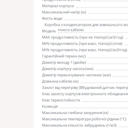
Матеріал корпуса
Максимальний напір (м)
Якість води
Комплектація
Коробка з конденсатором для зовнішнього мон
електричного кабелю
Модель
MAX продуктивність (при хв. Напорі) (м3/год)
MIN продуктивність (при макс. Напорі) (л/хв)
MIN продуктивність (при макс. Напорі) (м3/год)
Гарантійний термін (міс)
Діаметр виходу 1 (дюйм)
Діаметр корпусу насоса (мм)
Діаметр перекачуваних частинок (мм)
Довжина кабелю (м)
Захист від перегріву (Вбудований датчик перегр
Клас захисту корпусів електронного обладнанн
Клас термостойкости
Колекція
Максимальна глибина занурення (м)
Максимальна температура робочої рідини (°С)
Максимальна кількість забруднень (г/м3)