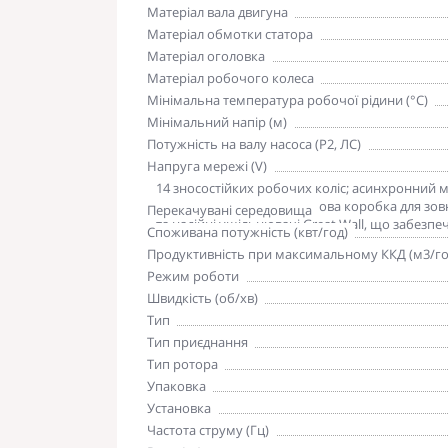
Матеріал вала двигуна
Матеріал обмотки статора
Матеріал оголовка
Матеріал робочого колеса
Мінімальна температура робочої рідини (°С)
Мінімальний напір (м)
Потужність на валу насоса (P2, ЛС)
Напруга мережі (V)
Особливості
14 зносостійких робочих коліс; асинхронний м
гідравлічної частини; пускова коробка для з
Перекачувані середовища
та надійні ущільнювачі Great Wall, що забезп
Споживана потужність (квт/год)
Продуктивність при максимальному ККД (м3/го
Режим роботи
Швидкість (об/хв)
Тип
Тип приєднання
Тип ротора
Упаковка
Установка
Частота струму (Гц)