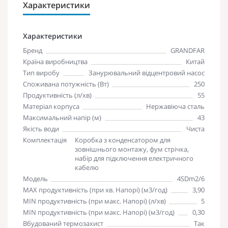
Характеристики
Характеристики
Бренд
GRANDFAR
Країна виробництва
Китай
Тип виробу
Занурювальний відцентровий насос
Споживана потужність (Вт)
250
Продуктивність (л/хв)
55
Матеріал корпуса
Нержавіюча сталь
Максимальний напір (м)
43
Якість води
Чиста
Комплектація
Коробка з конденсатором для
зовнішнього монтажу, фум стрічка,
набір для підключення електричного
кабелю
Модель
4SDm2/6
MAX продуктивність (при хв. Напорі) (м3/год)
3,90
MIN продуктивність (при макс. Напорі) (л/хв)
5
MIN продуктивність (при макс. Напорі) (м3/год)
0,30
Вбудований термозахист
Так