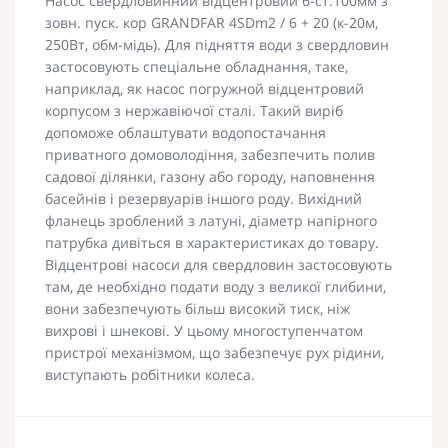
Насос свердловинний відцентровий 6-ст.100мм з
зовн. пуск. кор GRANDFAR 4SDm2 / 6 + 20 (к-20м,
250Вт, обм-мідь). Для підняття води з свердловин
застосовують спеціальне обладнання, таке,
наприклад, як насос погружной відцентровий
корпусом з нержавіючої сталі. Такий виріб
допоможе облаштувати водопостачання
приватного домоволодіння, забезпечить полив
садової ділянки, газону або городу, наповнення
басейнів і резервуарів іншого роду. Вихідний
фланець зроблений з латуні, діаметр напірного
патрубка дивіться в характеристиках до товару.
Відцентрові насоси для свердловин застосовують
там, де необхідно подати воду з великої глибини,
вони забезпечують більш високий тиск, ніж
вихрові і шнекові. У цьому многоступенчатом
пристрої механізмом, що забезпечує рух рідини,
виступають робітники колеса.