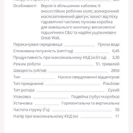
Особливості
Версія із збільшеним кабелем; 6
зносостійких робочих коліс; асинхронний
маслозаповнений двигун; захист від піску
гідравлічної частини; пускова коробка
для зовнішнього монтажу; високоякісні
підшипники C&U та надійні ущільнювачі
Great Wall,
Перекачувані середовища
Прісна вода
Споживана потужність (квт/год)
0,45
Продуктивність при максимальному ККД (м3/год)
3,30
Режим роботи
S1, тривалий
Швидкість (об/хв)
2850
Тип
Насоси свердловинні відцентрові
Тип приєднання
Різьбове
Тип ротора
Сухий
Упаковка
Подвійна (тубус+коробка)
Установка
Горизонтальна та вертикальна
Частота струму (Гц)
50
Напір при максимальному ККД (м)
11