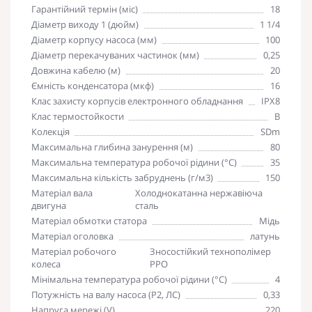
Гарантійний термін (міс)
18
Діаметр виходу 1 (дюйм)
1 1/4
Діаметр корпусу насоса (мм)
100
Діаметр перекачуваних частинок (мм)
0,25
Довжина кабелю (м)
20
Ємність конденсатора (мкф)
16
Клас захисту корпусів електронного обладнання
IPX8
Клас термостойкости
B
Колекція
SDm
Максимальна глибина занурення (м)
80
Максимальна температура робочої рідини (°С)
35
Максимальна кількість забруднень (г/м3)
150
Матеріал вала
Холоднокатанна нержавіюча
двигуна
сталь
Матеріал обмотки статора
Мідь
Матеріал оголовка
латунь
Матеріал робочого
Зносостійкий технополімер
колеса
PPO
Мінімальна температура робочої рідини (°С)
4
Потужність на валу насоса (P2, ЛС)
0,33
Напруга мережі (V)
220