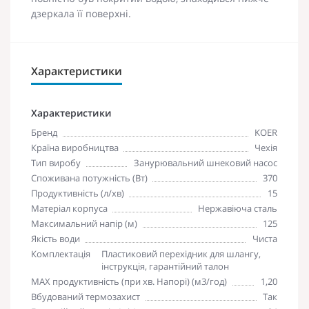
дзеркала її поверхні.
Характеристики
Характеристики
Бренд
KOER
Країна виробництва
Чехія
Тип виробу
Занурювальний шнековий насос
Споживана потужність (Вт)
370
Продуктивність (л/хв)
15
Матеріал корпуса
Нержавіюча сталь
Максимальний напір (м)
125
Якість води
Чиста
Комплектація
Пластиковий перехідник для шлангу,
інструкція, гарантійний талон
MAX продуктивність (при хв. Напорі) (м3/год)
1,20
Вбудований термозахист
Так