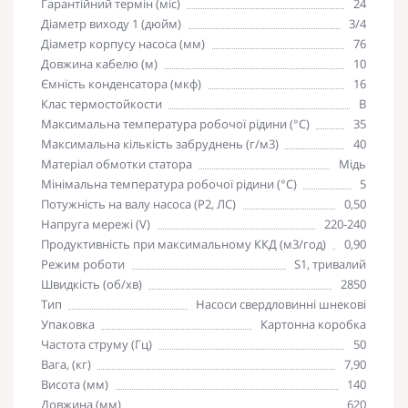
Гарантійний термін (міс)
24
Діаметр виходу 1 (дюйм)
3/4
Діаметр корпусу насоса (мм)
76
Довжина кабелю (м)
10
Ємність конденсатора (мкф)
16
Клас термостойкости
B
Максимальна температура робочої рідини (°С)
35
Максимальна кількість забруднень (г/м3)
40
Матеріал обмотки статора
Мідь
Мінімальна температура робочої рідини (°С)
5
Потужність на валу насоса (P2, ЛС)
0,50
Напруга мережі (V)
220-240
Продуктивність при максимальному ККД (м3/год)
0,90
Режим роботи
S1, тривалий
Швидкість (об/хв)
2850
Тип
Насоси свердловинні шнекові
Упаковка
Картонна коробка
Частота струму (Гц)
50
Вага, (кг)
7,90
Висота (мм)
140
Довжина (мм)
620