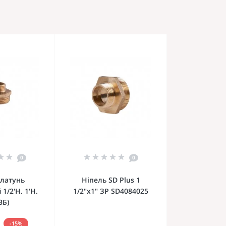
0
0
 латунь
Ніпель SD Plus 1
1/2'Н. 1'Н.
1/2"х1" ЗР SD4084025
3Б)
-15%