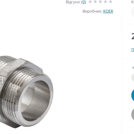
Відгуки:
(0)
К
Виробник:
KOER
П