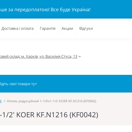
ише за передоплатою!
Все буде Україна!
Доставка і оплата
Гарантія
Акции
Відгуки
вий склад: м. Харків, ул. Василия Стуса, 13
й
Ніпель редукційний 1-1/4'x1-1/2' KOER KF.N1216 (KF0042)
-1/2' KOER KF.N1216 (KF0042)