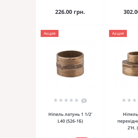
До кошика
До 
226.00 грн.
302.0
Акция
Акция
0
Ніпель латунь 1 1/2'
Ніпель
L40 (526-1Б)
перехідни
2'Н. 