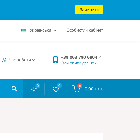
Зачинити
Українська
Особистий кабінет
+38 063 780 6804
Час роботи
Замовити дзвінок
0
0
0
0.00 грн.