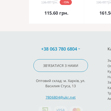
136.00 грн.
190.00 гр
-15%
До кошика
До 
115.60 грн.
161.5
+38 063 780 6804
К
З
ЗВ'ЯЗАТИСЯ З НАМИ
О
К
Н
Оптовий склад: м. Харків, ул.
За
Василия Стуса, 13
Ка
Тр
7806804@ukr.net
Ак