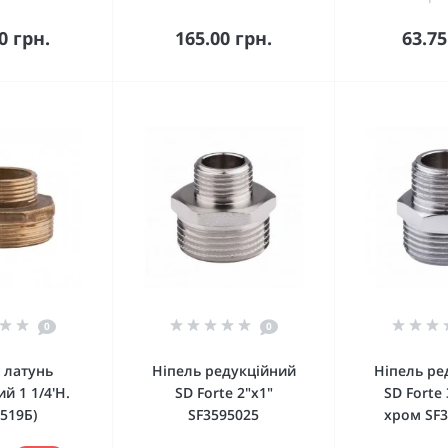
кошика
До кошика
До 
0 грн.
165.00 грн.
63.75
0
0
 латунь
Ніпель редукційний
Ніпель ре
й 1 1/4'Н.
SD Forte 2"х1"
SD Forte 
(519Б)
SF3595025
хром SF