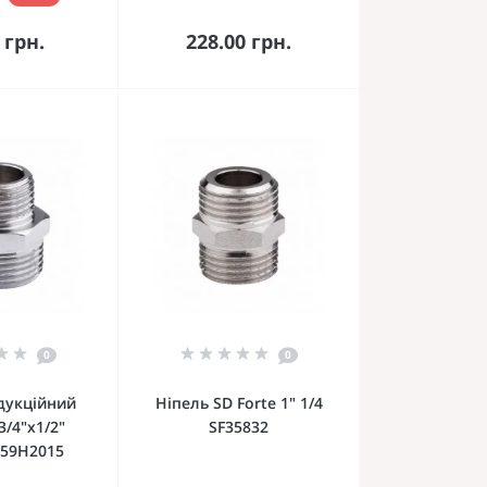
кошика
До кошика
 грн.
228.00 грн.
0
0
дукційний
Ніпель SD Forte 1" 1/4
3/4"х1/2"
SF35832
359H2015