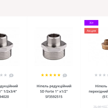
Хіт
Акция
0
1
едукційний
Ніпель редукційний
Ніпель
1" 1/2х3/4"
SD Forte 1" х1/2"
перехідний 
94020
SF3592515
(51
75.00 грн.