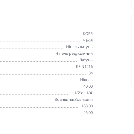
KOER
Чехія
Ніпель латунь
Ніпель редукційний
Латунь
KF.N1216
84
Нікель
40,00
1-1/2'х1-1/4'
Зовнішня/Зовнішня
183,00
25,00