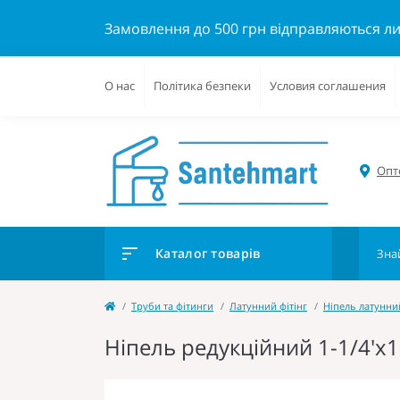
Замовлення до 500 грн відправляються л
О нас
Політика безпеки
Условия соглашения
Опто
Каталог товарів
Труби та фітинги
Латунний фітінг
Ніпель латунни
Ніпель редукційний 1-1/4'x1