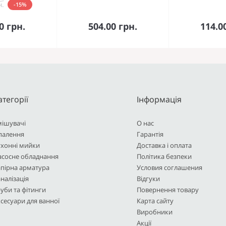
н.
-15%
кошика
До кошика
До 
0 грн.
504.00 грн.
114.0
атегорії
Інформація
мішувачі
О нас
палення
Гарантія
ухонні мийки
Доставка і оплата
асосне обладнання
Політика безпеки
пірна арматура
Условия соглашения
налізація
Відгуки
уби та фітинги
Повернення товару
сесуари для ванної
Карта сайту
Виробники
Акції