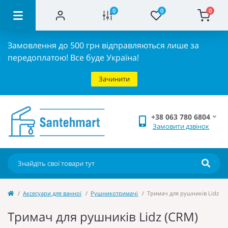
0
0
0
Замовлення до 500 грн відправляються лише за
передоплатою!
Все буде Україна!
Зачинити
+38 063 780 6804
Замовити дзвінок
Аксесуари для ванної
Рушникотримачі
Тримач для рушників Lidz (CR
Тримач для рушників Lidz (CRM)