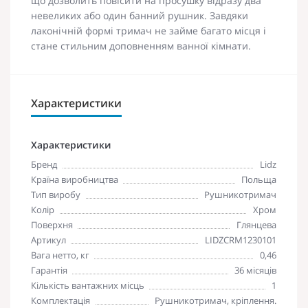
що дозволить повісити на просушку відразу два
невеликих або один банний рушник. Завдяки
лаконічній формі тримач не займе багато місця і
стане стильним доповненням ванної кімнати.
Характеристики
Характеристики
Бренд
Lidz
Країна виробництва
Польща
Тип виробу
Рушникотримач
Колір
Хром
Поверхня
Глянцева
Артикул
LIDZCRM1230101
Вага нетто, кг
0,46
Гарантія
36 місяців
Кількість вантажних місць
1
Комплектація
Рушникотримач, кріплення.