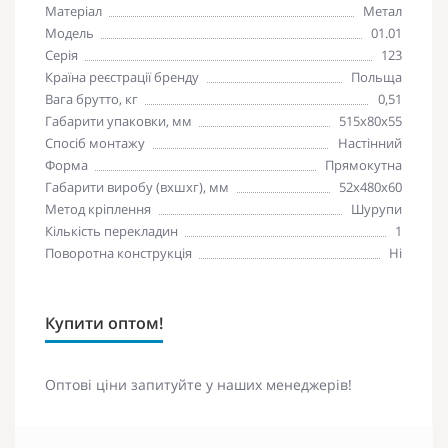
Матеріал
Метал
Модель
01.01
Серія
123
Країна реєстрації бренду
Польща
Вага брутто, кг
0,51
Габарити упаковки, мм
515х80х55
Спосіб монтажу
Настінний
Форма
Прямокутна
Габарити виробу (вхшхг), мм
52х480х60
Метод кріплення
Шурупи
Кількість перекладин
1
Поворотна конструкція
Ні
Купити оптом!
Оптові ціни запитуйте у наших менеджерів!