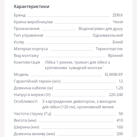
Характеристики
Бренд
ZERIX
Країна виробництва
Чехія
Призначення
Водонагрівач для душу
Тип управління
Одноважільний
Колір
Білий
Матеріал корпуса
Термопластик
Вид монтажу
Врізний
Комплектація
Лійка 1 режим, тримач для лійки з
кріпленням 'швидкий монтаж'
Модель
ELW08-EP
Гарантійний термін (міс)
12
Довжина кабелю (м)
1,20
Напруга мережі (V)
220-240
Особливості
З картриджним девіатором, з виходом
для лійки (120 см), хромований вилив
Частота струму (Гц)
50
Висота (мм)
410
Ширина (мм)
160
Довжина виливу (мм)
200