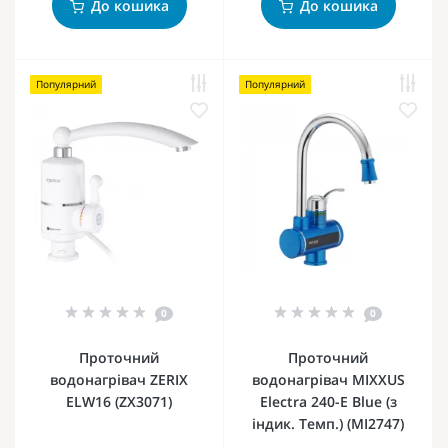
До кошика
До кошика
Популярний
Популярний
0
0
Проточний
Проточний
водонагрівач ZERIX
водонагрівач MIXXUS
ELW16 (ZX3071)
Electra 240-E Blue (з
індик. Темп.) (MI2747)