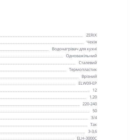
ZERIX
Чехія
Водонагрівач для кухні
Одноважільний
Сталевий
Термопластик
Врізний
ELW09-EP
12
1,20
220-240
50
3/4
Так
3-3,6
ELH-3000C