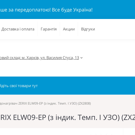
ише за передоплатою!
Все буде Україна!
Доставка і оплата
Гарантія
Акции
Відгуки
вий склад: м. Харків, ул. Василия Стуса, 13
нагрівач ZERIX ELW09-EP (з індик. Темп. І УЗО) (ZX2808)
X ELW09-EP (з індик. Темп. І УЗО) (ZX