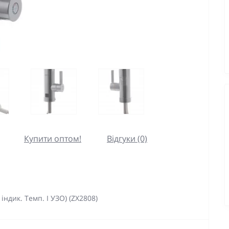
Купити оптом!
Відгуки (0)
ндик. Темп. І УЗО) (ZX2808)