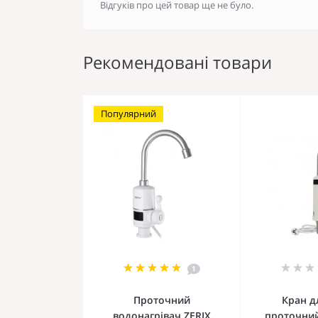
Відгуків про цей товар ще не було.
Рекомендовані товари
Популярний
1
Проточний
Кран д
водонагрівач ZERIX
проточний