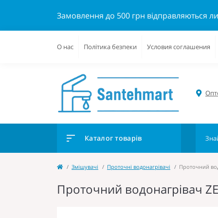
Замовлення до 500 грн відправляються л
О нас
Політика безпеки
Условия соглашения
Опто
Каталог товарів
Змішувачі
Проточні водонагрівачі
Проточний водо
Проточний водонагрівач ZERI