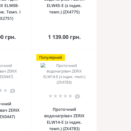
IX ELW08-
ELW45-E (з індик.
ик. Темп. І
темп.) (ZX4775)
ZX2751)
кошика
До кошика
00 грн.
1 139.00 грн.
Популярний
0
0
очний
Проточний
вач ZERIX
водонагрівач ZERIX
ZX0447)
ELW14-E (з індик.
темп.) (ZX4783)