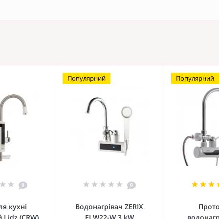
Популярний
Популярний
0
0
ля кухні
Водонагрівач ZERIX
Прот
 Lidz (CRW)
ELW22-W 3 kW
водонагр