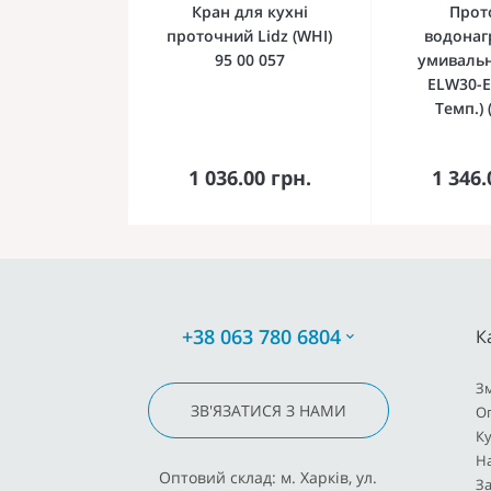
Кран для кухні
Прот
проточний Lidz (WHI)
водонаг
95 00 057
умивальн
ELW30-E 
Темп.) 
До кошика
До 
1 036.00 грн.
1 346.
+38 063 780 6804
К
З
ЗВ'ЯЗАТИСЯ З НАМИ
О
К
Н
Оптовий склад: м. Харків, ул.
За