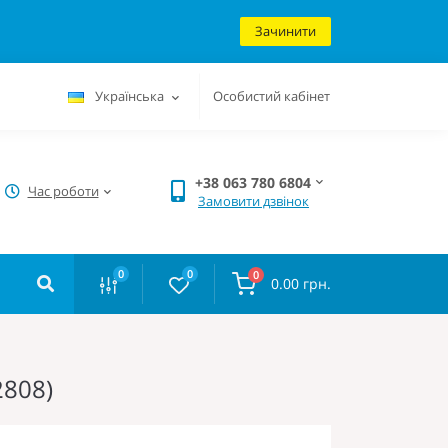
Зачинити
Українська
Особистий кабінет
+38 063 780 6804
Час роботи
Замовити дзвінок
0
0
0
0.00 грн.
2808)