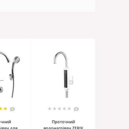
1
0
очний
Проточний
івач для
водонагрівач ZERIX