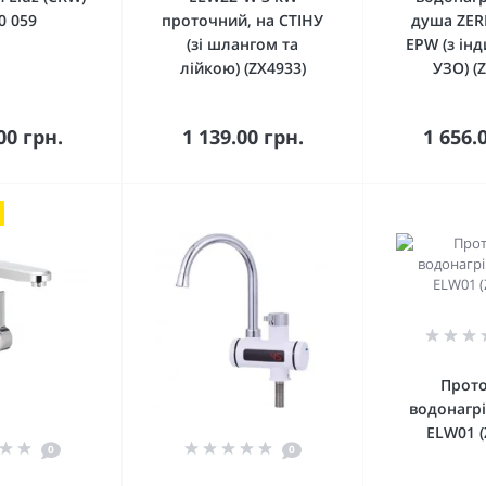
0 059
проточний, на СТІНУ
душа ZER
(зі шлангом та
EPW (з інд
лійкою) (ZX4933)
УЗО) (
кошика
До кошика
До 
00 грн.
1 139.00 грн.
1 656.
Прот
водонагрі
ELW01 (
0
0