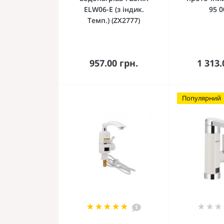
ELW06-E (з індик.
95 0
Темп.) (ZX2777)
До кошика
До 
957.00 грн.
1 313.
Популярний
1