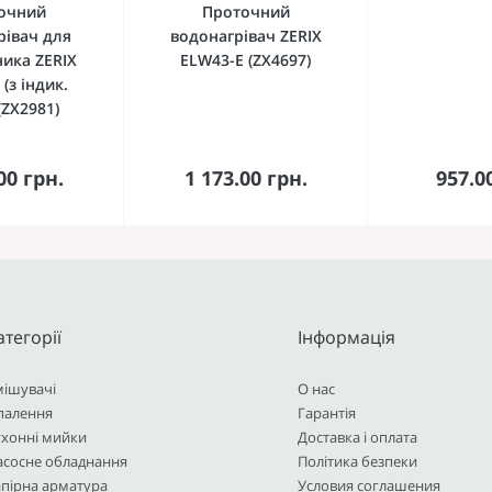
очний
Проточний
рівач для
водонагрівач ZERIX
ика ZERIX
ELW43-E (ZX4697)
(з індик.
(ZX2981)
кошика
До кошика
До 
00 грн.
1 173.00 грн.
957.0
атегорії
Інформація
мішувачі
О нас
палення
Гарантія
ухонні мийки
Доставка і оплата
асосне обладнання
Політика безпеки
пірна арматура
Условия соглашения