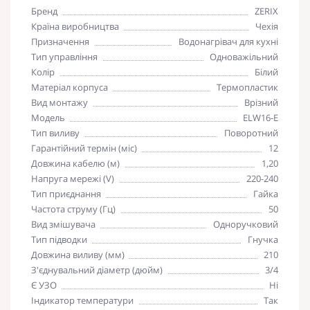
Бренд
ZERIX
Країна виробництва
Чехія
Призначення
Водонагрівач для кухні
Тип управління
Одноважільний
Колір
Білий
Матеріал корпуса
Термопластик
Вид монтажу
Врізний
Модель
ELW16-E
Тип виливу
Поворотний
Гарантійний термін (міс)
12
Довжина кабелю (м)
1,20
Напруга мережі (V)
220-240
Тип приєднання
Гайка
Частота струму (Гц)
50
Вид змішувача
Одноручковий
Тип підводки
Гнучка
Довжина виливу (мм)
210
З'єднувальний діаметр (дюйм)
3/4
Є УЗО
Ні
Індикатор температури
Так