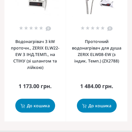
0
0
Водонагрівач 3 kW
Проточний
проточн., ZERIX ELW22-
водонагрівач для душа
EW З ІНД.ТЕМП., на
ZERIX ELW08-EW (з
СТІНУ (зі шлангом та
індик. Темп.) (ZX2788)
лійкою)
1 173.00 грн.
1 484.00 грн.
До кошика
До кошика