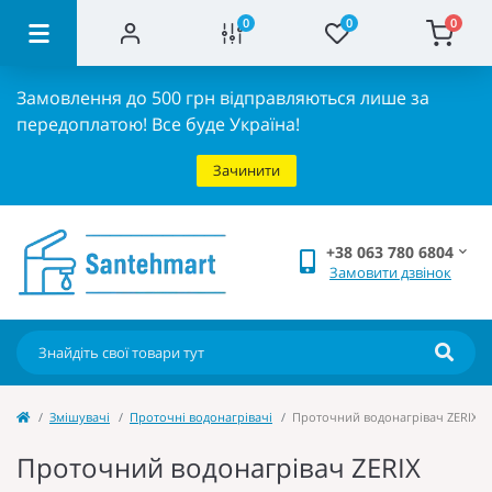
0
0
0
Замовлення до 500 грн відправляються лише за
передоплатою!
Все буде Україна!
Зачинити
+38 063 780 6804
Замовити дзвінок
Змішувачі
Проточні водонагрівачі
Проточний водонагрівач ZERIX ELW
Проточний водонагрівач ZERIX