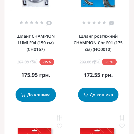
0
0
Шланг CHAMPION
Шланг розтяжний
LUMI.F04 (150 см)
CHAMPION Chr.F01 (175
(CH0167)
см) (HO0010)
207.00 грн.
203.00 грн.
-15%
-15%
175.95 грн.
172.55 грн.
До кошика
До кошика